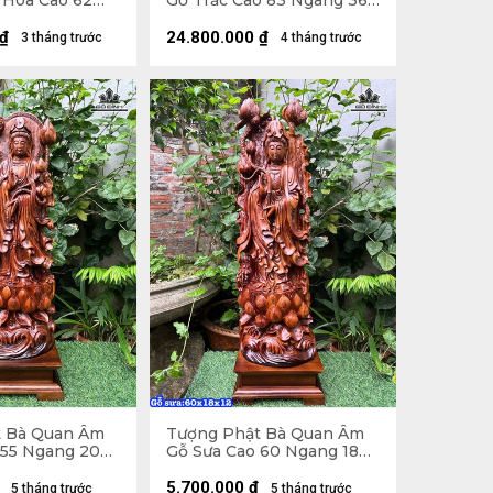
 Hoa Cao 62
Gỗ Trắc Cao 83 Ngang 36
âu 35 (cm)
Sâu 20 (cm)
₫
24.800.000
₫
3 tháng trước
4 tháng trước
t Bà Quan Âm
Tượng Phật Bà Quan Âm
 55 Ngang 20
Gỗ Sưa Cao 60 Ngang 18
Sâu 12 (cm)
5.700.000
₫
5 tháng trước
5 tháng trước