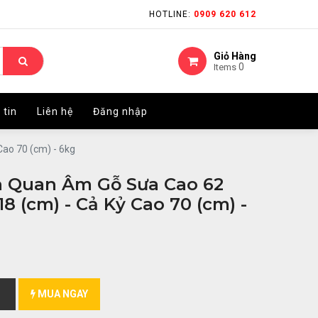
HOTLINE:
HOTLINE:
0909 620 612
0909 620 612
Giỏ Hàng
Giỏ Hàng
0
0
Items
Items
 tin
 tin
Liên hệ
Liên hệ
Đăng nhập
Đăng nhập
ao 70 (cm) - 6kg
à Quan Âm Gỗ Sưa Cao 62
8 (cm) - Cả Kỷ Cao 70 (cm) -
MUA NGAY