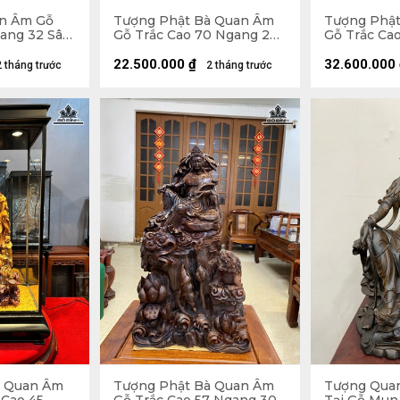
n Âm Gỗ
Tượng Phật Bà Quan Âm
Tượng Phậ
gang 32 Sâu
Gỗ Trắc Cao 70 Ngang 23
Gỗ Trắc Ca
Sâu 18 (cm) - 8kg - Cả Kỷ
Sâu 29 (cm)
Cao 80
22.500.000
₫
32.600.000
2 tháng trước
2 tháng trước
à Quan Âm
Tượng Phật Bà Quan Âm
Tượng Qua