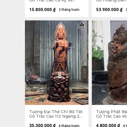
Gỗ Trắc Cao Cả Kỷ 96
Gỗ Hoàng Đàn 
Ngang 50 Sâu 30 (cm) - Kỷ
Rộng 25 Sâu 17
Cao 12 (cm)
Cao 75 Rộng 4
15.800.000
₫
53.900.000
₫
2 tháng trước
)
Tượng Đại Thế Chí Bồ Tát
Tượng Phật B
Gỗ Trắc Cao 112 Ngang 29
Gỗ Trắc Cao 4
Sâu 21 (cm)
Sâu 14 (cm)
35.300.000
₫
4.800.000
₫
4 tháng trước
4 