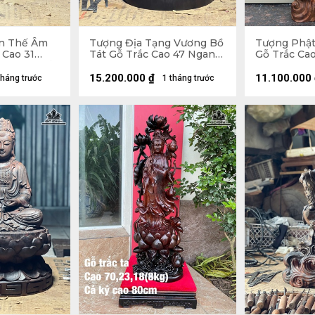
n Thế Âm
Tượng Địa Tạng Vương Bồ
Tượng Phậ
 Cao 31
Tát Gỗ Trắc Cao 47 Ngang
Gỗ Trắc Ca
6 (cm) - Kỷ
27 Sâu 27 (cm)
Sâu 15 (cm)
15.200.000
₫
11.100.000
tháng trước
1 tháng trước