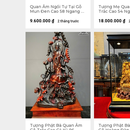
Quan Âm Ngồi Tự Tại Gỗ
Tượng Mẹ Qua
Mun Đen Cao 58 Ngang 25
Trắc Cao 54 N
Sâu 17 (cm)
31 (cm)
9.600.000
₫
18.000.000
₫
2 tháng trước
Tượng Phật Bà Quan Âm
Tượng Phật B