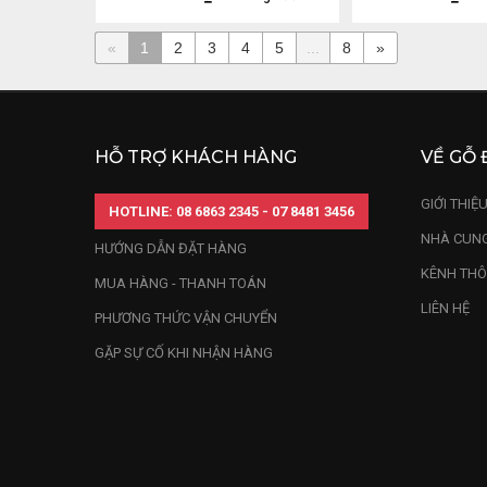
«
1
2
3
4
5
...
8
»
HỖ TRỢ KHÁCH HÀNG
VỀ GỖ 
GIỚI THIỆ
HOTLINE: 08 6863 2345 - 07 8481 3456
NHÀ CUNG
HƯỚNG DẪN ĐẶT HÀNG
KÊNH THÔ
MUA HÀNG - THANH TOÁN
LIÊN HỆ
PHƯƠNG THỨC VẬN CHUYỂN
GẶP SỰ CỐ KHI NHẬN HÀNG