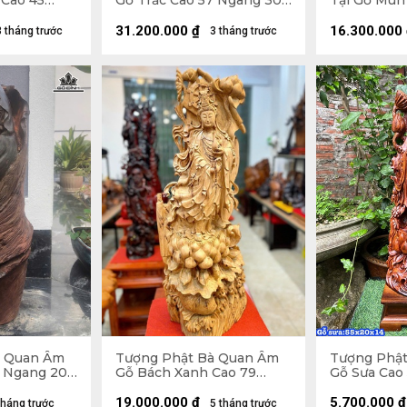
Cao 45
Gỗ Trắc Cao 57 Ngang 30
Tại Gỗ Mun
 cm ( Tủ
Sâu 17 (cm)
Ngang 38 S
2 Sâu 30 cm
31.200.000
₫
16.300.000
3 tháng trước
3 tháng trước
à Quan Âm
Tượng Phật Bà Quan Âm
Tượng Phậ
5 Ngang 20
Gỗ Bách Xanh Cao 79
Gỗ Sưa Cao
Ngang 28 Sâu 26 (cm)
Sâu 14 (cm)
19.000.000
₫
5.700.000
₫
tháng trước
5 tháng trước