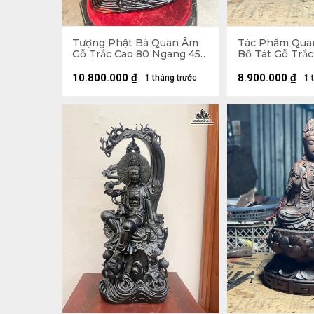
Tượng Phật Bà Quan Âm
Tác Phẩm Qua
Gỗ Trắc Cao 80 Ngang 45
Bồ Tát Gỗ Trắc
Sâu 30 (cm)
Ngang 22 Sâu 1
22x22x7 (cm)
10.800.000
₫
8.900.000
₫
1 tháng trước
1 