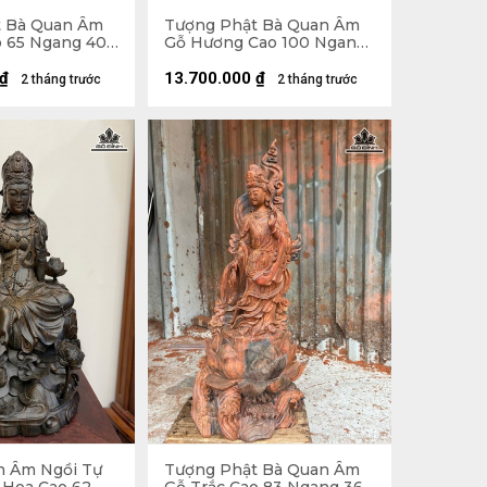
t Bà Quan Âm
Tượng Phật Bà Quan Âm
o 65 Ngang 40
Gỗ Hương Cao 100 Ngang
45 Sâu 30 (cm)
₫
13.700.000
₫
2 tháng trước
2 tháng trước
n Âm Ngồi Tự
Tượng Phật Bà Quan Âm