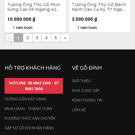
Tượng Ông Thọ Gỗ Mun
Tượng Ông Thọ Gỗ Bách
Sừng Cao 59 Ngang 42
Xanh Cao Cả Kỷ 77 Ngang
Sâu 19 (cm) - 10,4kg
24 Sâu 17 (cm) - Kỷ Cao 10
(cm)
10.000.000
₫
3.000.000
₫
1 năm trước
1 năm trước
«
1
2
3
4
5
»
HỖ TRỢ KHÁCH HÀNG
VỀ GỖ ĐỈNH
GIỚI THIỆU
HOTLINE: 08 6863 2345 - 07
8481 3456
NHÀ CUNG CẤP
HƯỚNG DẪN ĐẶT HÀNG
KÊNH THÔNG TIN
MUA HÀNG - THANH TOÁN
LIÊN HỆ
PHƯƠNG THỨC VẬN CHUYỂN
GẶP SỰ CỐ KHI NHẬN HÀNG