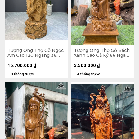
Tượng Ông Thọ Gỗ Ngọc
Tượng Ông Thọ Gỗ Bách
Am Cao 120 Ngang 36
Xanh Cao Cả Kỷ 66 Ngang
Sâu 33 (cm)
19 Sâu 17 (cm) - Kỷ Cao 10
(cm)
16.700.000
₫
3.500.000
₫
3 tháng trước
4 tháng trước