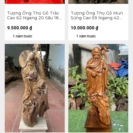
Tượng Ông Thọ Gỗ Trắc
Tượng Ông Thọ Gỗ Mun
Cao 62 Ngang 20 Sâu 18
Sừng Cao 59 Ngang 42
(cm)
Sâu 19 (cm) - 10,4kg
9.500.000
₫
10.000.000
₫
1 năm trước
1 năm trước