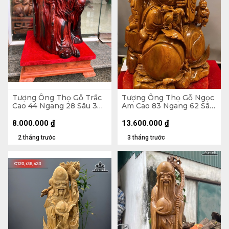
Tượng Ông Thọ Gỗ Trắc
Tượng Ông Thọ Gỗ Ngọc
Cao 44 Ngang 28 Sâu 30
Am Cao 83 Ngang 62 Sâu
(cm)
50 (cm) - 70kg
8.000.000
₫
13.600.000
₫
2 tháng trước
3 tháng trước