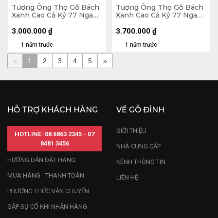
Tượng Ông Thọ Gỗ Bách
Tượng Ông Thọ Gỗ Bách
Xanh Cao Cả Kỷ 77 Ngang
Xanh Cao Cả Kỷ 77 Ngang
24 Sâu 17 (cm) - Kỷ Cao 10
20 Sâu 25 (cm) - Kỷ Cao
(cm)
10 (cm)
3.000.000
₫
3.700.000
₫
1 năm trước
1 năm trước
«
1
2
3
4
5
»
HỖ TRỢ KHÁCH HÀNG
VỀ GỖ ĐỈNH
GIỚI THIỆU
HOTLINE: 08 6863 2345 - 07
8481 3456
NHÀ CUNG CẤP
HƯỚNG DẪN ĐẶT HÀNG
KÊNH THÔNG TIN
MUA HÀNG - THANH TOÁN
LIÊN HỆ
PHƯƠNG THỨC VẬN CHUYỂN
GẶP SỰ CỐ KHI NHẬN HÀNG