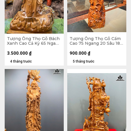
Tượng Ông Thọ Gỗ Bách
Tượng Ông Thọ Gỗ Cẩm
Xanh Cao Cả Kỷ 65 Ngang
Cao 75 Ngang 20 Sâu 18
33 Sâu 19 (cm) - Kỷ Cao 10
(cm)
(cm)
3.500.000
₫
900.000
₫
4 tháng trước
5 tháng trước