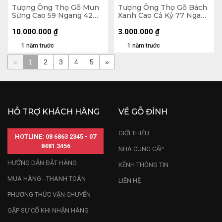
Tượng Ông Thọ Gỗ Mun
Tượng Ông Thọ Gỗ Bách
Sừng Cao 59 Ngang 42
Xanh Cao Cả Kỷ 77 Ngang
Sâu 19 (cm) - 10,4kg
24 Sâu 17 (cm) - Kỷ Cao 10
(cm)
10.000.000
₫
3.000.000
₫
1 năm trước
1 năm trước
«
1
2
3
4
5
»
HỖ TRỢ KHÁCH HÀNG
VỀ GỖ ĐỈNH
GIỚI THIỆU
HOTLINE: 08 6863 2345 - 07
8481 3456
NHÀ CUNG CẤP
HƯỚNG DẪN ĐẶT HÀNG
KÊNH THÔNG TIN
MUA HÀNG - THANH TOÁN
LIÊN HỆ
PHƯƠNG THỨC VẬN CHUYỂN
GẶP SỰ CỐ KHI NHẬN HÀNG