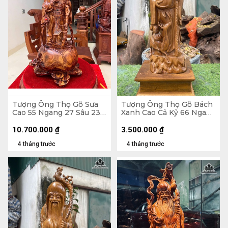
Tượng Ông Thọ Gỗ Sưa
Tượng Ông Thọ Gỗ Bách
Cao 55 Ngang 27 Sâu 23
Xanh Cao Cả Kỷ 66 Ngang
(cm)
19 Sâu 17 (cm) - Kỷ Cao 10
(cm)
10.700.000
₫
3.500.000
₫
4 tháng trước
4 tháng trước