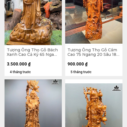
Tượng Ông Thọ Gỗ Bách
Tượng Ông Thọ Gỗ Cẩm
Xanh Cao Cả Kỷ 65 Ngang
Cao 75 Ngang 20 Sâu 18
33 Sâu 19 (cm) - Kỷ Cao 10
(cm)
(cm)
3.500.000
₫
900.000
₫
4 tháng trước
5 tháng trước