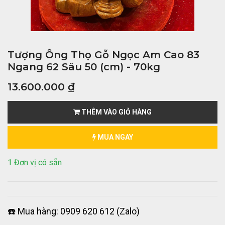
Tượng Ông Thọ Gỗ Ngọc Am Cao 83
Ngang 62 Sâu 50 (cm) - 70kg
13.600.000
₫
THÊM VÀO GIỎ HÀNG
MUA NGAY
1 Đơn vị có sẵn
☎️ Mua hàng: 0909 620 612 (Zalo)