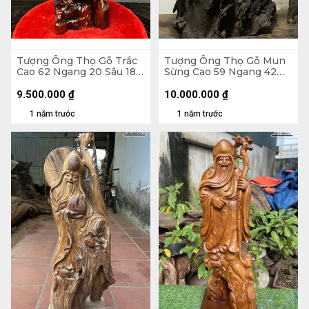
Tượng Ông Thọ Gỗ Trắc
Tượng Ông Thọ Gỗ Mun
Cao 62 Ngang 20 Sâu 18
Sừng Cao 59 Ngang 42
(cm)
Sâu 19 (cm) - 10,4kg
9.500.000
₫
10.000.000
₫
1 năm trước
1 năm trước