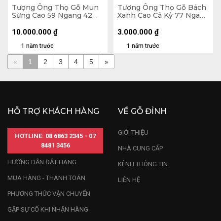
Tượng Ông Thọ Gỗ Mun
Tượng Ông Thọ Gỗ Bách
Sừng Cao 59 Ngang 42
Xanh Cao Cả Kỷ 77 Ngang
Sâu 19 (cm) - 10,4kg
24 Sâu 17 (cm) - Kỷ Cao 10
(cm)
10.000.000
₫
3.000.000
₫
1 năm trước
1 năm trước
«
1
2
3
4
5
»
HỖ TRỢ KHÁCH HÀNG
VỀ GỖ ĐỈNH
GIỚI THIỆU
HOTLINE: 08 6863 2345 - 07
8481 3456
NHÀ CUNG CẤP
HƯỚNG DẪN ĐẶT HÀNG
KÊNH THÔNG TIN
MUA HÀNG - THANH TOÁN
LIÊN HỆ
PHƯƠNG THỨC VẬN CHUYỂN
GẶP SỰ CỐ KHI NHẬN HÀNG