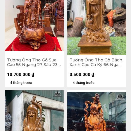
Tượng Ông Thọ Gỗ Sưa
Tượng Ông Thọ Gỗ Bách
Cao 55 Ngang 27 Sâu 23
Xanh Cao Cả Kỷ 66 Ngang
(cm)
19 Sâu 17 (cm) - Kỷ Cao 10
(cm)
10.700.000
₫
3.500.000
₫
4 tháng trước
4 tháng trước