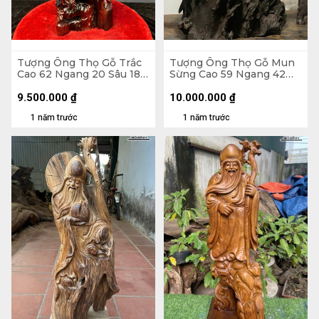
Tượng Ông Thọ Gỗ Trắc
Tượng Ông Thọ Gỗ Mun
Cao 62 Ngang 20 Sâu 18
Sừng Cao 59 Ngang 42
(cm)
Sâu 19 (cm) - 10,4kg
9.500.000
₫
10.000.000
₫
1 năm trước
1 năm trước