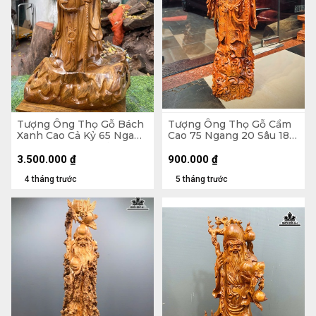
Tượng Ông Thọ Gỗ Bách
Tượng Ông Thọ Gỗ Cẩm
Xanh Cao Cả Kỷ 65 Ngang
Cao 75 Ngang 20 Sâu 18
33 Sâu 19 (cm) - Kỷ Cao 10
(cm)
(cm)
3.500.000
₫
900.000
₫
4 tháng trước
5 tháng trước