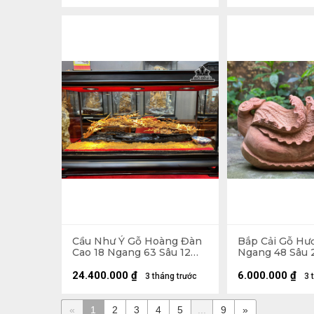
Cầu Như Ý Gỗ Hoàng Đàn
Bắp Cải Gỗ Hư
Cao 18 Ngang 63 Sâu 12
Ngang 48 Sâu 2
(cm) - Tủ Dài 75 Cao 46
13kg
Sâu 26 (cm)
24.400.000
₫
6.000.000
₫
3 tháng trước
3 
«
1
2
3
4
5
...
9
»