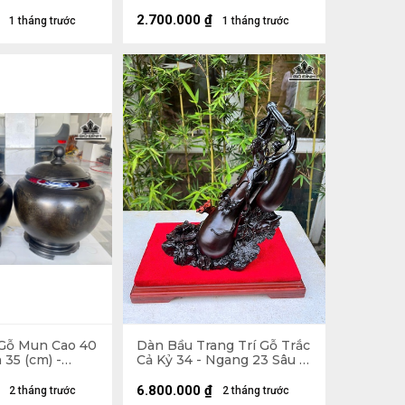
12 (cm)
2.700.000
₫
1 tháng trước
1 tháng trước
 Gỗ Mun Cao 40
Dàn Bầu Trang Trí Gỗ Trắc
35 (cm) -
Cả Kỷ 34 - Ngang 23 Sâu 15
5 lít
(cm)
6.800.000
₫
2 tháng trước
2 tháng trước