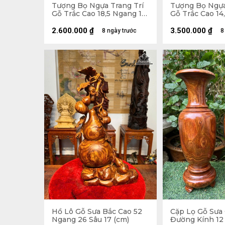
Tượng Bọ Ngựa Trang Trí
Tượng Bọ Ngựa
Gỗ Trắc Cao 18,5 Ngang 15
Gỗ Trắc Cao 14
Sâu 12 (cm)
Sâu 13 (cm)
2.600.000
₫
3.500.000
₫
8 ngày trước
8
Hồ Lô Gỗ Sưa Bắc Cao 52
Cặp Lọ Gỗ Sưa
Ngang 26 Sâu 17 (cm)
Đường Kính 12