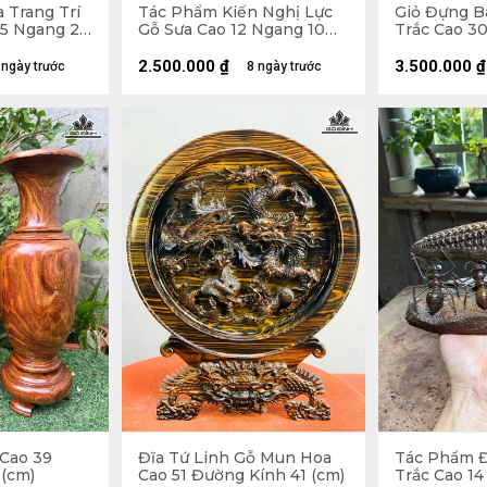
 Trang Trí
Tác Phẩm Kiến Nghị Lực
Giỏ Đựng B
,5 Ngang 22
Gỗ Sưa Cao 12 Ngang 10
Trắc Cao 3
Sâu 6,5 (cm)
23 (cm)
2.500.000
₫
3.500.000
₫
 ngày trước
8 ngày trước
 Cao 39
Đĩa Tứ Linh Gỗ Mun Hoa
Tác Phẩm Đ
 (cm)
Cao 51 Đường Kính 41 (cm)
Trắc Cao 14