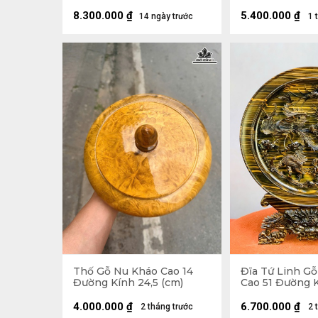
8.300.000
₫
5.400.000
₫
14 ngày trước
1 
Thố Gỗ Nu Kháo Cao 14
Đĩa Tứ Linh G
Đường Kính 24,5 (cm)
Cao 51 Đường K
4.000.000
₫
6.700.000
₫
2 tháng trước
2 