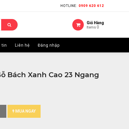
HOTLINE:
HOTLINE:
0909 620 612
0909 620 612
Giỏ Hàng
Giỏ Hàng
0
0
Items
Items
 tin
 tin
Liên hệ
Liên hệ
Đăng nhập
Đăng nhập
Gỗ Bách Xanh Cao 23 Ngang
MUA NGAY