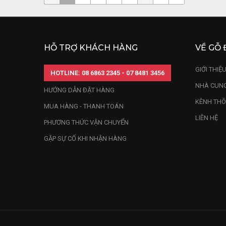
HỖ TRỢ KHÁCH HÀNG
VỀ GỖ 
GIỚI THIỆ
HOTLINE: 08 6863 2345 - 07 8481 3456
NHÀ CUNG
HƯỚNG DẪN ĐẶT HÀNG
KÊNH THÔ
MUA HÀNG - THANH TOÁN
LIÊN HỆ
PHƯƠNG THỨC VẬN CHUYỂN
GẶP SỰ CỐ KHI NHẬN HÀNG