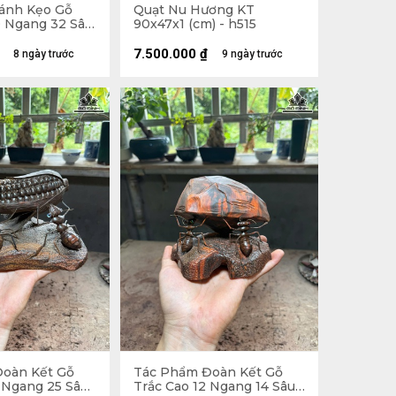
ánh Kẹo Gỗ
Quạt Nu Hương KT
0 Ngang 32 Sâu
90x47x1 (cm) - h515
7.500.000
₫
8 ngày trước
9 ngày trước
oàn Kết Gỗ
Tác Phẩm Đoàn Kết Gỗ
 Ngang 25 Sâu
Trắc Cao 12 Ngang 14 Sâu