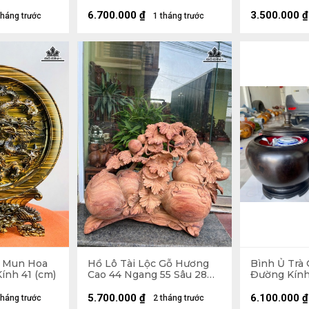
10 (cm)
6.700.000
₫
3.500.000
₫
tháng trước
1 tháng trước
ỗ Mun Hoa
Hồ Lô Tài Lộc Gỗ Hương
Bình Ủ Trà
ính 41 (cm)
Cao 44 Ngang 55 Sâu 28
Đường Kính 
(cm)
Đựng Tích 2,
5.700.000
₫
6.100.000
₫
tháng trước
2 tháng trước