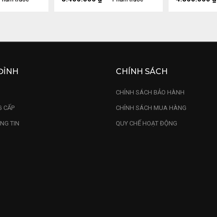
ĐỈNH
CHÍNH SÁCH
U
CHÍNH SÁCH BẢO HÀNH
 CẤP
CHÍNH SÁCH MUA HÀNG
NG TIN
QUY CHẾ HOẠT ĐỘNG