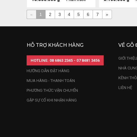
«
1
2
3
4
5
6
7
»
HỖ TRỢ KHÁCH HÀNG
VỀ GỖ 
GIỚI THIỆ
HOTLINE: 08 6863 2345 - 07 8481 3456
NHÀ CUNG
HƯỚNG DẪN ĐẶT HÀNG
KÊNH THÔ
MUA HÀNG - THANH TOÁN
LIÊN HỆ
PHƯƠNG THỨC VẬN CHUYỂN
GẶP SỰ CỐ KHI NHẬN HÀNG