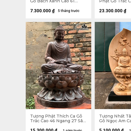
Gỗ Bách Xanh Cao 61
Phật Gỗ Trắc 
Ngang 63 Sâu 45 (cm)
Ngang 65 Sâu 2
7.300.000
₫
23.300.000
₫
5 tháng trước
Tượng Phật Thích Ca Gỗ
Tượng Nhất Tâ
Trắc Cao 46 Ngang 27 Sâu
Gỗ Ngọc Am C
26 (cm) - 10,5kg
Ngang 25 Sâu 7
15.300.000
₫
5.100.000
₫
1 năm trước
1