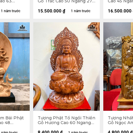
Cao 63
Gỗ Trắc Cao 50 Ngang 27
Cao 45 Nga
5 (cm)
Sâu 27 (cm)
(cm) - 13kg
15.500.000
₫
16.500.000
1 năm trước
1 năm trước
m Bái Phật
Tượng Phật Tổ Ngồi Thiền
Tượng Nhất
ao 48
Gỗ Hương Cao 60 Ngang
Gỗ Ngọc Am
 (cm)
34 Sâu 34 (cm)
Ngang 34 Sâ
8.400.000
₫
4.800.000
₫
 năm trước
1 năm trước