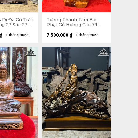
 Di Đà Gỗ Trắc
Tượng Thành Tâm Bái
ng 27 Sâu 27
Phật Gỗ Hương Cao 79
0x30x7 (cm)
Ngang 34 Sâu 20 (cm)
₫
7.500.000
₫
1 tháng trước
1 tháng trước