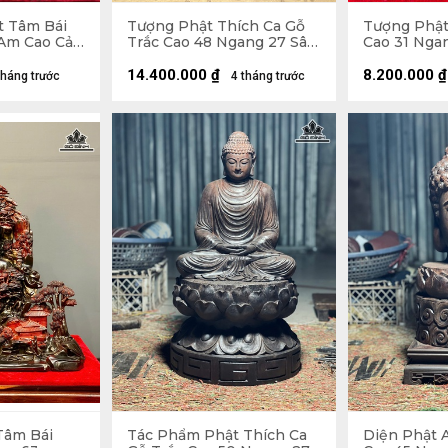
 Tâm Bái
Tượng Phật Thích Ca Gỗ
Tượng Phật
Am Cao Cả
Trắc Cao 48 Ngang 27 Sâu
Cao 31 Ngan
6 Sâu 30
27 (cm)
(cm)
0
14.400.000
₫
8.200.000
₫
tháng trước
4 tháng trước
Tâm Bái
Tác Phẩm Phật Thích Ca
Diện Phật A