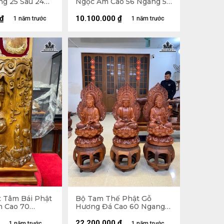
ng 25 Sâu 24
Ngọc Am Cao 56 Ngang 56
 - Kỷ 25x25x7
Sâu 20 (cm)
₫
10.100.000
₫
1 năm trước
1 năm trước
 Tâm Bái Phật
Bộ Tam Thế Phật Gỗ
 Cao 70
Hương Đá Cao 60 Ngang
u 15 (cm)
34 Sâu 34 (cm) - Hào
Quang 78 (cm)
22.200.000
₫
1 năm trước
1 năm trước