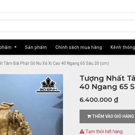
 phẩm
 phẩm
Sản phẩm
Sản phẩm
Chính sách mua hàng
Chính sách mua hàng
Kênh thông
Kênh thông
t Tâm Bái Phật Gỗ Nu Xá Xị Cao 40 Ngang 65 Sâu 20 (cm)
Tượng Nhất Tâ
40 Ngang 65 S
6.400.000
₫
THÊM VÀO GIỎ HÀNG
Tạm thời hết hàng