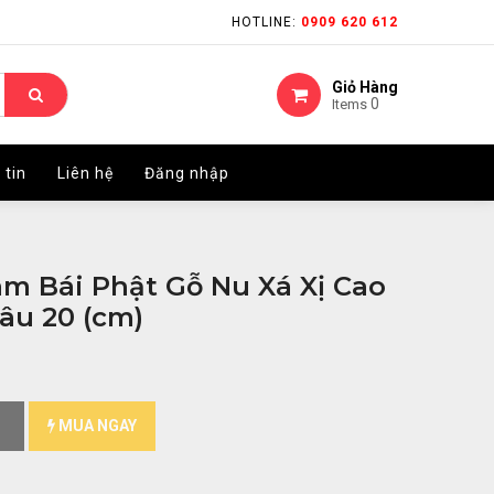
HOTLINE:
HOTLINE:
0909 620 612
0909 620 612
Giỏ Hàng
Giỏ Hàng
0
0
Items
Items
 tin
 tin
Liên hệ
Liên hệ
Đăng nhập
Đăng nhập
m Bái Phật Gỗ Nu Xá Xị Cao
âu 20 (cm)
MUA NGAY