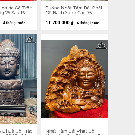
 Adida Gỗ Trắc
Tượng Nhất Tâm Bái Phật
g 25 Sâu 16
Gỗ Bách Xanh Cao 75
Ngang 92 Sâu 38 (cm)
11.700.000
₫
4 tháng trước
4 tháng trước
 Di Đà Gỗ Trắc
Nhất Tâm Bái Phật Gỗ