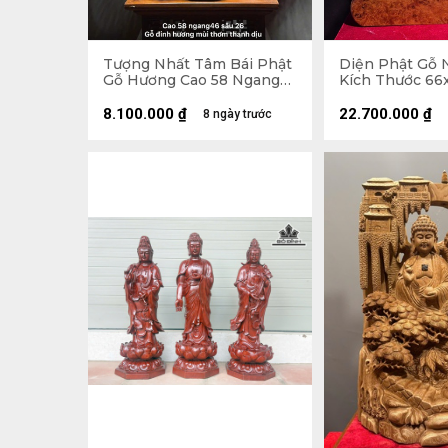
Tượng Nhất Tâm Bái Phật
Diện Phật Gỗ 
Gỗ Hương Cao 58 Ngang
Kích Thước 66x
46 Sâu 26 (cm)
H516
8.100.000
₫
22.700.000
₫
8 ngày trước