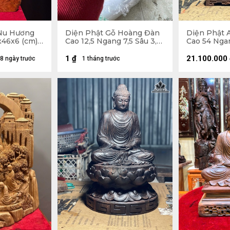
Nu Hương
Diện Phật Gỗ Hoàng Đàn
Diện Phật A
46x6 (cm) -
Cao 12,5 Ngang 7,5 Sâu 3,5
Cao 54 Nga
(cm)
(cm) - Kỷ 3
1
₫
21.100.000
8 ngày trước
1 tháng trước