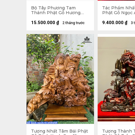
Bộ Tây Phương Tam
Tác Phẩm Nhất
Thánh Phật Gỗ Hương
Phật Gỗ Ngọc 
Cao 60 Vuông 20 (cm)
Kỷ 65 Ngang 4
(cm) - Kỷ Cao 1
15.500.000
₫
9.400.000
₫
2 tháng trước
3 
Tượng Nhất Tâm Bái Phật
Tượng Thành 