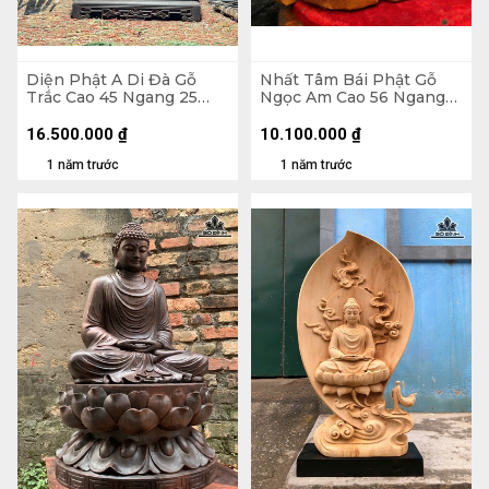
Diện Phật A Di Đà Gỗ
Nhất Tâm Bái Phật Gỗ
Trắc Cao 45 Ngang 25
Ngọc Am Cao 56 Ngang
Sâu 24 (cm) - 13kg - Kỷ
56 Sâu 20 (cm)
25x25x7
16.500.000
₫
10.100.000
₫
1 năm trước
1 năm trước