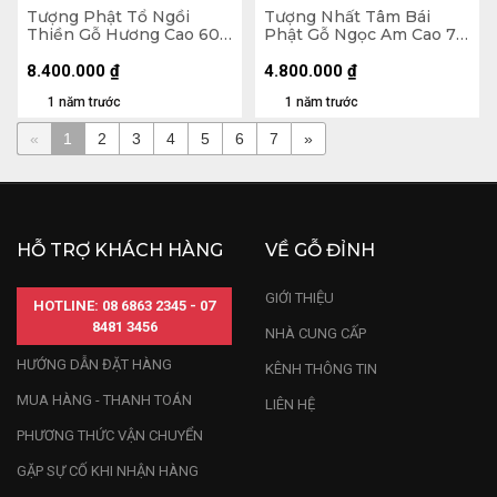
Tượng Phật Tổ Ngồi
Tượng Nhất Tâm Bái
Thiền Gỗ Hương Cao 60
Phật Gỗ Ngọc Am Cao 70
Ngang 34 Sâu 34 (cm)
Ngang 34 Sâu 15 (cm)
8.400.000
₫
4.800.000
₫
1 năm trước
1 năm trước
«
1
2
3
4
5
6
7
»
HỖ TRỢ KHÁCH HÀNG
VỀ GỖ ĐỈNH
GIỚI THIỆU
HOTLINE: 08 6863 2345 - 07
8481 3456
NHÀ CUNG CẤP
HƯỚNG DẪN ĐẶT HÀNG
KÊNH THÔNG TIN
MUA HÀNG - THANH TOÁN
LIÊN HỆ
PHƯƠNG THỨC VẬN CHUYỂN
GẶP SỰ CỐ KHI NHẬN HÀNG