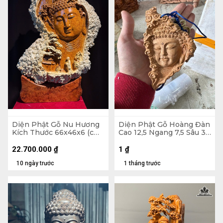
Diện Phật Gỗ Nu Hương
Diện Phật Gỗ Hoàng Đàn
Kích Thước 66x46x6 (cm)
Cao 12,5 Ngang 7,5 Sâu 3,5
-H516
(cm)
22.700.000
₫
1
₫
10 ngày trước
1 tháng trước