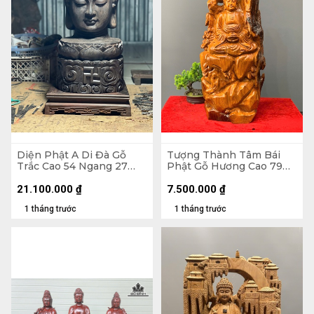
Diện Phật A Di Đà Gỗ
Tượng Thành Tâm Bái
Trắc Cao 54 Ngang 27
Phật Gỗ Hương Cao 79
Sâu 27 (cm) - Kỷ 30x30x7
Ngang 34 Sâu 20 (cm)
(cm)
21.100.000
₫
7.500.000
₫
1 tháng trước
1 tháng trước