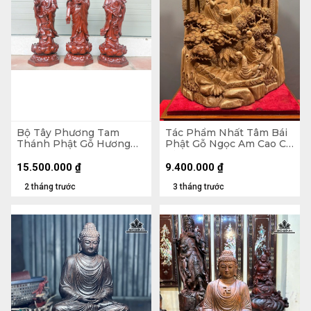
Bộ Tây Phương Tam
Tác Phẩm Nhất Tâm Bái
Thánh Phật Gỗ Hương
Phật Gỗ Ngọc Am Cao Cả
Cao 60 Vuông 20 (cm)
Kỷ 65 Ngang 46 Sâu 30
(cm) - Kỷ Cao 10
15.500.000
₫
9.400.000
₫
2 tháng trước
3 tháng trước