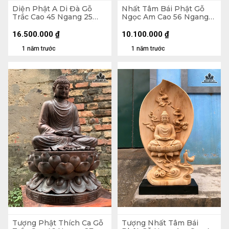
Diện Phật A Di Đà Gỗ
Nhất Tâm Bái Phật Gỗ
Trắc Cao 45 Ngang 25
Ngọc Am Cao 56 Ngang
Sâu 24 (cm) - 13kg - Kỷ
56 Sâu 20 (cm)
25x25x7
16.500.000
₫
10.100.000
₫
1 năm trước
1 năm trước
Tượng Phật Thích Ca Gỗ
Tượng Nhất Tâm Bái