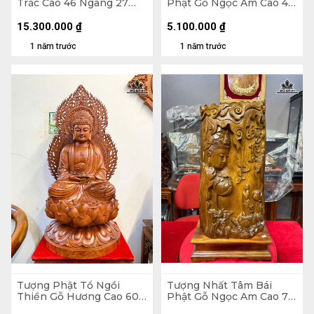
Trắc Cao 46 Ngang 27
Phật Gỗ Ngọc Am Cao 48
Sâu 26 (cm) - 10,5kg
Ngang 25 Sâu 7 (cm)
15.300.000
₫
5.100.000
₫
1 năm trước
1 năm trước
Tượng Phật Tổ Ngồi
Tượng Nhất Tâm Bái
Thiền Gỗ Hương Cao 60
Phật Gỗ Ngọc Am Cao 70
Ngang 34 Sâu 34 (cm)
Ngang 34 Sâu 15 (cm)