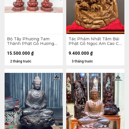
Bộ Tây Phương Tam
Tác Phẩm Nhất Tâm Bái
Thánh Phật Gỗ Hương
Phật Gỗ Ngọc Am Cao Cả
Cao 60 Vuông 20 (cm)
Kỷ 65 Ngang 46 Sâu 30
(cm) - Kỷ Cao 10
15.500.000
₫
9.400.000
₫
2 tháng trước
3 tháng trước