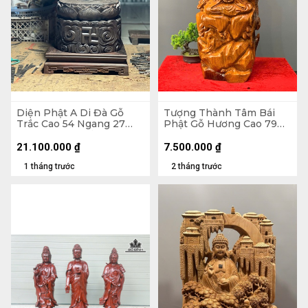
Diện Phật A Di Đà Gỗ
Tượng Thành Tâm Bái
Trắc Cao 54 Ngang 27
Phật Gỗ Hương Cao 79
Sâu 27 (cm) - Kỷ 30x30x7
Ngang 34 Sâu 20 (cm)
(cm)
21.100.000
₫
7.500.000
₫
1 tháng trước
2 tháng trước