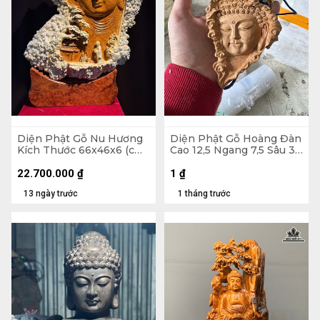
Diện Phật Gỗ Nu Hương
Diện Phật Gỗ Hoàng Đàn
Kích Thước 66x46x6 (cm)
Cao 12,5 Ngang 7,5 Sâu 3,5
-H516
(cm)
22.700.000
₫
1
₫
13 ngày trước
1 tháng trước