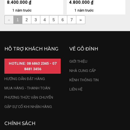
8.400.000
₫
4.800.000
₫
1 năm trước
1 năm trước
«
1
2
3
4
5
6
7
»
HỖ TRỢ KHÁCH HÀNG
VỀ GỖ ĐỈNH
GIỚI THIỆU
HOTLINE: 08 6863 2345 - 07
8481 3456
NHÀ CUNG CẤP
HƯỚNG DẪN ĐẶT HÀNG
KÊNH THÔNG TIN
MUA HÀNG - THANH TOÁN
LIÊN HỆ
PHƯƠNG THỨC VẬN CHUYỂN
GẶP SỰ CỐ KHI NHẬN HÀNG
CHÍNH SÁCH