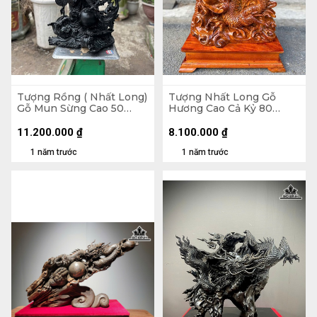
Tượng Rồng ( Nhất Long)
Tượng Nhất Long Gỗ
Gỗ Mun Sừng Cao 50
Hương Cao Cả Kỷ 80
Ngang 31 Sâu 8 (cm)
Ngang 45 Sâu 20 (cm) -
Kỷ Cao 10
11.200.000
₫
8.100.000
₫
1 năm trước
1 năm trước