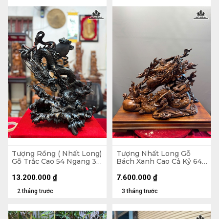
Tượng Rồng ( Nhất Long)
Tượng Nhất Long Gỗ
Gỗ Trắc Cao 54 Ngang 37
Bách Xanh Cao Cả Kỷ 64
Sâu 25 (cm)
Ngang 56 Sâu 24 (cm) -
Kỷ Cao 10
13.200.000
₫
7.600.000
₫
2 tháng trước
3 tháng trước