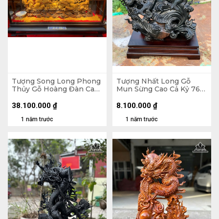
Tượng Song Long Phong
Tượng Nhất Long Gỗ
Thủy Gỗ Hoàng Đàn Cao
Mun Sừng Cao Cả Kỷ 76
16 Ngang 60 Sâu 12 (cm)
Ngang 56 Sâu 27 (cm) -
Kỷ Cao 10 (cm)
38.100.000
₫
8.100.000
₫
1 năm trước
1 năm trước