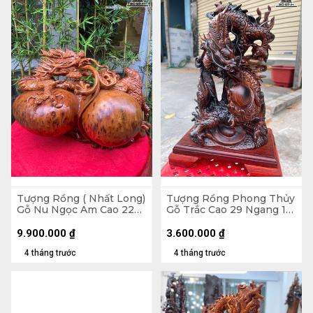
Tượng Rồng ( Nhất Long)
Tượng Rồng Phong Thủy
Gỗ Nu Ngọc Am Cao 22
Gỗ Trắc Cao 29 Ngang 16
Ngang 38 Sâu 23 (cm)
Sâu 10 (cm) - Cả Kỷ Cao
33 (cm)
9.900.000
₫
3.600.000
₫
4 tháng trước
4 tháng trước