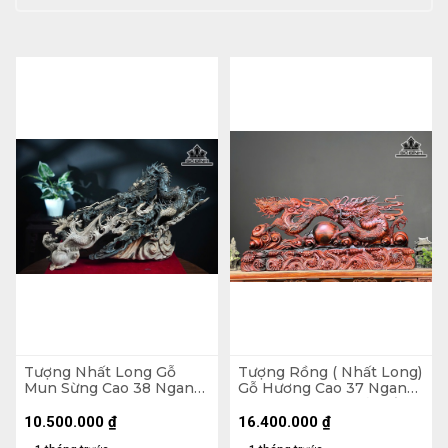
Tượng Nhất Long Gỗ
Tượng Rồng ( Nhất Long)
Mun Sừng Cao 38 Ngang
Gỗ Hương Cao 37 Ngang
60 Sâu 26 (cm)
87 Sâu 16 (cm) - Cả Đế 10
( 80x27x11) - Đế Gỗ
10.500.000
₫
16.400.000
₫
Hương