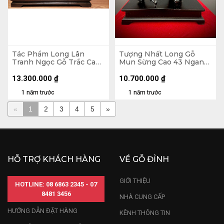
Tác Phẩm Long Lân
Tượng Nhất Long Gỗ
Tranh Ngọc Gỗ Trắc Cao
Mun Sừng Cao 43 Ngang
41 Ngang 60 Sâu 15 (cm)
54 Sâu 56 (cm)
13.300.000
₫
10.700.000
₫
1 năm trước
1 năm trước
«
1
2
3
4
5
»
HỖ TRỢ KHÁCH HÀNG
VỀ GỖ ĐỈNH
GIỚI THIỆU
HOTLINE: 08 6863 2345 - 07
8481 3456
NHÀ CUNG CẤP
HƯỚNG DẪN ĐẶT HÀNG
KÊNH THÔNG TIN