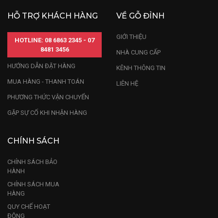
HỖ TRỢ KHÁCH HÀNG
VỀ GỖ ĐỈNH
GIỚI THIỆU
HOTLINE: 08 6863 2345 - 07
8481 3456
NHÀ CUNG CẤP
HƯỚNG DẪN ĐẶT HÀNG
KÊNH THÔNG TIN
MUA HÀNG - THANH TOÁN
LIÊN HỆ
PHƯƠNG THỨC VẬN CHUYỂN
GẶP SỰ CỐ KHI NHẬN HÀNG
CHÍNH SÁCH
CHÍNH SÁCH BẢO
HÀNH
CHÍNH SÁCH MUA
HÀNG
QUY CHẾ HOẠT
ĐỘNG