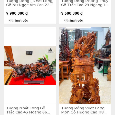
Tượng Rồng ( Nhất Long)
Tượng Rồng Phong Thủy
Gỗ Nu Ngọc Am Cao 22
Gỗ Trắc Cao 29 Ngang 16
Ngang 38 Sâu 23 (cm)
Sâu 10 (cm) - Cả Kỷ Cao
33 (cm)
9.900.000
₫
3.600.000
₫
4 tháng trước
4 tháng trước
Tượng Nhất Long Gỗ
Tượng Rồng Vượt Long
Trắc Cao 43 Ngang 66
Môn Gỗ Hương Cao 118