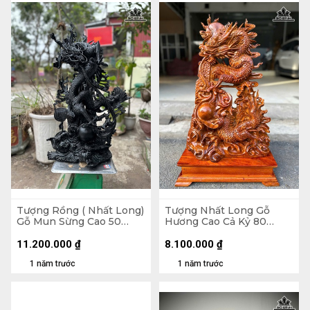
Tượng Rồng ( Nhất Long)
Tượng Nhất Long Gỗ
Gỗ Mun Sừng Cao 50
Hương Cao Cả Kỷ 80
Ngang 31 Sâu 8 (cm)
Ngang 45 Sâu 20 (cm) -
Kỷ Cao 10
11.200.000
₫
8.100.000
₫
1 năm trước
1 năm trước