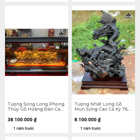
Tượng Song Long Phong
Tượng Nhất Long Gỗ
Thủy Gỗ Hoàng Đàn Cao
Mun Sừng Cao Cả Kỷ 76
16 Ngang 60 Sâu 12 (cm)
Ngang 56 Sâu 27 (cm) -
Kỷ Cao 10 (cm)
38.100.000
₫
8.100.000
₫
1 năm trước
1 năm trước