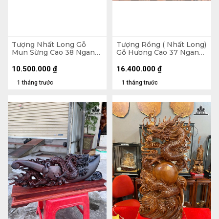
Tượng Nhất Long Gỗ
Tượng Rồng ( Nhất Long)
Mun Sừng Cao 38 Ngang
Gỗ Hương Cao 37 Ngang
60 Sâu 26 (cm)
87 Sâu 16 (cm) - Cả Đế 10
( 80x27x11) - Đế Gỗ
10.500.000
₫
16.400.000
₫
Hương
1 tháng trước
1 tháng trước