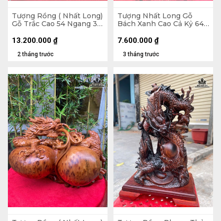
Tượng Rồng ( Nhất Long)
Tượng Nhất Long Gỗ
Gỗ Trắc Cao 54 Ngang 37
Bách Xanh Cao Cả Kỷ 64
Sâu 25 (cm)
Ngang 56 Sâu 24 (cm) -
Kỷ Cao 10
13.200.000
₫
7.600.000
₫
2 tháng trước
3 tháng trước