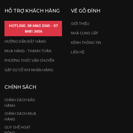
HỖ TRỢ KHÁCH HÀNG
VỀ GỖ ĐỈNH
GIỚI THIỆU
HOTLINE: 08 6863 2345 - 07
8481 3456
NHÀ CUNG CẤP
HƯỚNG DẪN ĐẶT HÀNG
KÊNH THÔNG TIN
MUA HÀNG - THANH TOÁN
LIÊN HỆ
PHƯƠNG THỨC VẬN CHUYỂN
GẶP SỰ CỐ KHI NHẬN HÀNG
CHÍNH SÁCH
CHÍNH SÁCH BẢO
HÀNH
CHÍNH SÁCH MUA
HÀNG
QUY CHẾ HOẠT
ĐỘNG