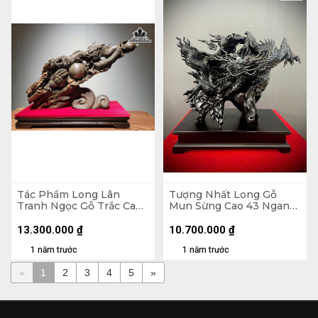
Tác Phẩm Long Lân
Tượng Nhất Long Gỗ
Tranh Ngọc Gỗ Trắc Cao
Mun Sừng Cao 43 Ngang
41 Ngang 60 Sâu 15 (cm)
54 Sâu 56 (cm)
13.300.000
₫
10.700.000
₫
1 năm trước
1 năm trước
«
1
2
3
4
5
»