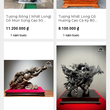
Tượng Rồng ( Nhất Long)
Tượng Nhất Long Gỗ
Gỗ Mun Sừng Cao 50
Hương Cao Cả Kỷ 80
Ngang 31 Sâu 8 (cm)
Ngang 45 Sâu 20 (cm) -
Kỷ Cao 10
11.200.000
₫
8.100.000
₫
1 năm trước
1 năm trước