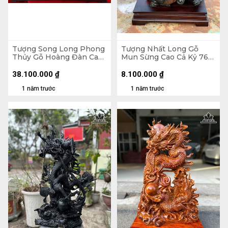
Tượng Song Long Phong
Tượng Nhất Long Gỗ
Thủy Gỗ Hoàng Đàn Cao
Mun Sừng Cao Cả Kỷ 76
16 Ngang 60 Sâu 12 (cm)
Ngang 56 Sâu 27 (cm) -
Kỷ Cao 10 (cm)
38.100.000
₫
8.100.000
₫
1 năm trước
1 năm trước