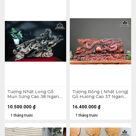
Tượng Nhất Long Gỗ
Tượng Rồng ( Nhất Long)
Mun Sừng Cao 38 Ngang
Gỗ Hương Cao 37 Ngang
60 Sâu 26 (cm)
87 Sâu 16 (cm) - Cả Đế 10
( 80x27x11) - Đế Gỗ
10.500.000
₫
16.400.000
₫
Hương
1 tháng trước
1 tháng trước