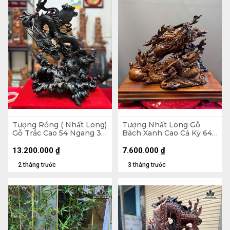
Tượng Rồng ( Nhất Long)
Tượng Nhất Long Gỗ
Gỗ Trắc Cao 54 Ngang 37
Bách Xanh Cao Cả Kỷ 64
Sâu 25 (cm)
Ngang 56 Sâu 24 (cm) -
Kỷ Cao 10
13.200.000
₫
7.600.000
₫
2 tháng trước
3 tháng trước