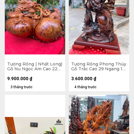
Tượng Rồng ( Nhất Long)
Tượng Rồng Phong Thủy
Gỗ Nu Ngọc Am Cao 22
Gỗ Trắc Cao 29 Ngang 16
Ngang 38 Sâu 23 (cm)
Sâu 10 (cm) - Cả Kỷ Cao
33 (cm)
9.900.000
₫
3.600.000
₫
3 tháng trước
4 tháng trước