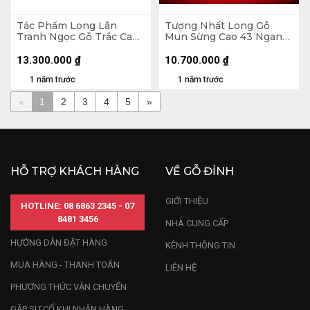
Tác Phẩm Long Lân
Tượng Nhất Long Gỗ
Tranh Ngọc Gỗ Trắc Cao
Mun Sừng Cao 43 Ngang
41 Ngang 60 Sâu 15 (cm)
54 Sâu 56 (cm)
13.300.000
₫
10.700.000
₫
1 năm trước
1 năm trước
«
1
2
3
4
5
»
HỖ TRỢ KHÁCH HÀNG
VỀ GỖ ĐỈNH
GIỚI THIỆU
HOTLINE: 08 6863 2345 - 07
8481 3456
NHÀ CUNG CẤP
HƯỚNG DẪN ĐẶT HÀNG
KÊNH THÔNG TIN
MUA HÀNG - THANH TOÁN
LIÊN HỆ
PHƯƠNG THỨC VẬN CHUYỂN
GẶP SỰ CỐ KHI NHẬN HÀNG