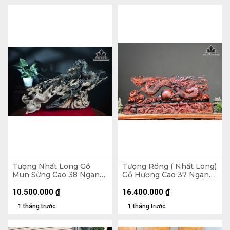
Tượng Nhất Long Gỗ
Tượng Rồng ( Nhất Long)
Mun Sừng Cao 38 Ngang
Gỗ Hương Cao 37 Ngang
60 Sâu 26 (cm)
87 Sâu 16 (cm) - Cả Đế 10
( 80x27x11) - Đế Gỗ
10.500.000
₫
16.400.000
₫
Hương
1 tháng trước
1 tháng trước