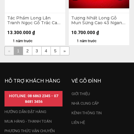
Tác Phẩm Long Lân
Tượng Nhất Long Gỗ
Tranh Ngọc Gỗ Trắc Cao
Mun Sừng Cao 43 Ngang
41 Ngang 60 Sâu 15 (cm)
54 Sâu 56 (cm)
13.300.000
₫
10.700.000
₫
1 năm trước
1 năm trước
«
1
2
3
4
5
»
HỖ TRỢ KHÁCH HÀNG
VỀ GỖ ĐỈNH
GIỚI THIỆU
HOTLINE: 08 6863 2345 - 07
8481 3456
NHÀ CUNG CẤP
HƯỚNG DẪN ĐẶT HÀNG
KÊNH THÔNG TIN
MUA HÀNG - THANH TOÁN
LIÊN HỆ
PHƯƠNG THỨC VẬN CHUYỂN