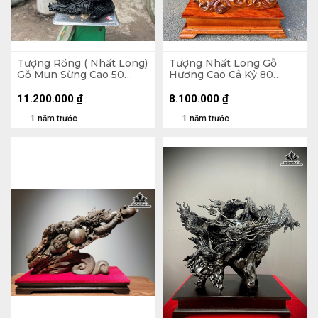
Tượng Rồng ( Nhất Long)
Tượng Nhất Long Gỗ
Gỗ Mun Sừng Cao 50
Hương Cao Cả Kỷ 80
Ngang 31 Sâu 8 (cm)
Ngang 45 Sâu 20 (cm) -
Kỷ Cao 10
11.200.000
₫
8.100.000
₫
1 năm trước
1 năm trước