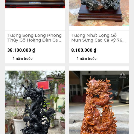
Tượng Song Long Phong
Tượng Nhất Long Gỗ
Thủy Gỗ Hoàng Đàn Cao
Mun Sừng Cao Cả Kỷ 76
16 Ngang 60 Sâu 12 (cm)
Ngang 56 Sâu 27 (cm) -
Kỷ Cao 10 (cm)
38.100.000
₫
8.100.000
₫
1 năm trước
1 năm trước