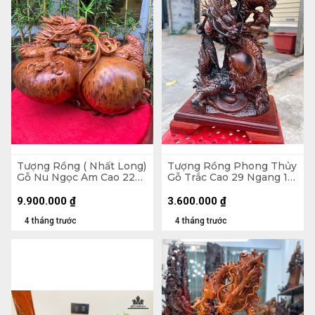
Tượng Rồng ( Nhất Long)
Tượng Rồng Phong Thủy
Gỗ Nu Ngọc Am Cao 22
Gỗ Trắc Cao 29 Ngang 16
Ngang 38 Sâu 23 (cm)
Sâu 10 (cm) - Cả Kỷ Cao
33 (cm)
9.900.000
₫
3.600.000
₫
4 tháng trước
4 tháng trước