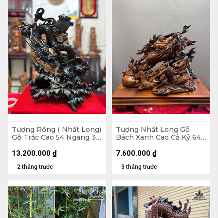
Tượng Rồng ( Nhất Long)
Tượng Nhất Long Gỗ
Gỗ Trắc Cao 54 Ngang 37
Bách Xanh Cao Cả Kỷ 64
Sâu 25 (cm)
Ngang 56 Sâu 24 (cm) -
Kỷ Cao 10
13.200.000
₫
7.600.000
₫
2 tháng trước
3 tháng trước