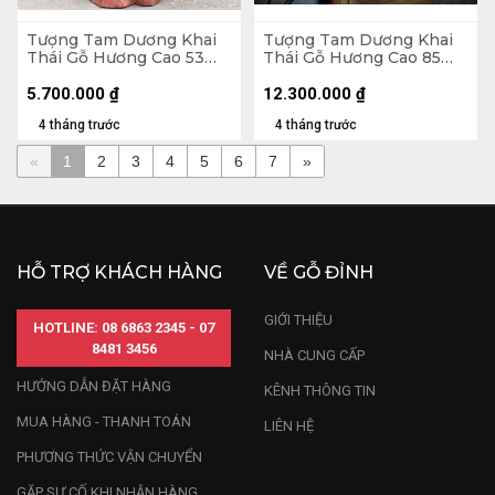
Tượng Tam Dương Khai
Tượng Tam Dương Khai
Thái Gỗ Hương Cao 53
Thái Gỗ Hương Cao 85
Ngang 31 Sâu 25 (cm) -
Ngang 80 Sâu 30 (cm)
10kg
5.700.000
₫
12.300.000
₫
4 tháng trước
4 tháng trước
«
1
2
3
4
5
6
7
»
HỖ TRỢ KHÁCH HÀNG
VỀ GỖ ĐỈNH
GIỚI THIỆU
HOTLINE: 08 6863 2345 - 07
8481 3456
NHÀ CUNG CẤP
HƯỚNG DẪN ĐẶT HÀNG
KÊNH THÔNG TIN
MUA HÀNG - THANH TOÁN
LIÊN HỆ
PHƯƠNG THỨC VẬN CHUYỂN
GẶP SỰ CỐ KHI NHẬN HÀNG