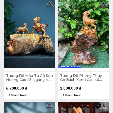
Tượng Dê Mẫu Tử Gỗ Sụn
Tượng Dê Phong Thủy
Hương Cao 45 Ngang 40
Gỗ Bách Xanh Cao 46
Sâu 22 (cm)
Ngang 20 Sâu 20 (cm)
6.700.000
₫
2.000.000
₫
1 tháng trước
1 tháng trước