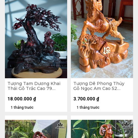
Tượng Tam Dương Khai
Tượng Dê Phong Thủy
Thái Gỗ Trắc Cao 79
Gỗ Ngọc Am Cao 52
Ngang 62 Sâu 40 (cm)
Ngang 41 Sâu 158 (cm) -
8kg
18.000.000
₫
3.700.000
₫
1 tháng trước
1 tháng trước