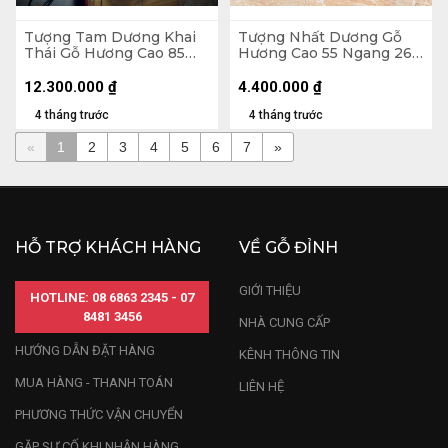
Tượng Tam Dương Khai
Tượng Nhất Dương Gỗ
Thái Gỗ Hương Cao 85
Hương Cao 55 Ngang 26
Ngang 80 Sâu 30 (cm)
Sâu 14 (cm)
12.300.000
₫
4.400.000
₫
4 tháng trước
4 tháng trước
«
1
2
3
4
5
6
7
»
HỖ TRỢ KHÁCH HÀNG
VỀ GỖ ĐỈNH
GIỚI THIỆU
HOTLINE: 08 6863 2345 - 07
8481 3456
NHÀ CUNG CẤP
HƯỚNG DẪN ĐẶT HÀNG
KÊNH THÔNG TIN
MUA HÀNG - THANH TOÁN
LIÊN HỆ
PHƯƠNG THỨC VẬN CHUYỂN
GẶP SỰ CỐ KHI NHẬN HÀNG