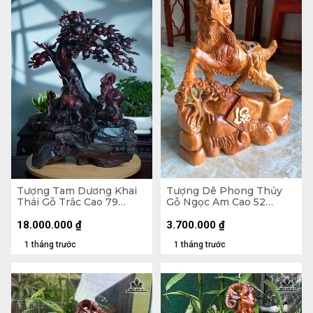
Tượng Tam Dương Khai
Tượng Dê Phong Thủy
Thái Gỗ Trắc Cao 79
Gỗ Ngọc Am Cao 52
Ngang 62 Sâu 40 (cm)
Ngang 41 Sâu 158 (cm) -
8kg
18.000.000
₫
3.700.000
₫
1 tháng trước
1 tháng trước