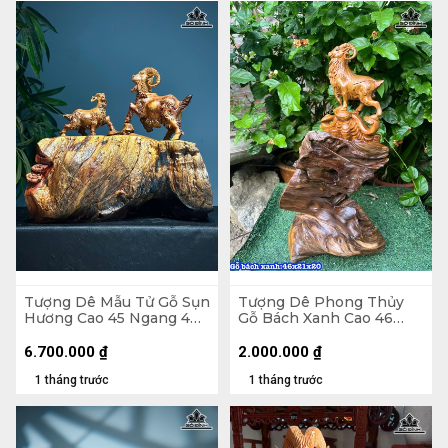
Tượng Dê Mẫu Tử Gỗ Sụn
Tượng Dê Phong Thủy
Hương Cao 45 Ngang 40
Gỗ Bách Xanh Cao 46
Sâu 22 (cm)
Ngang 20 Sâu 20 (cm)
6.700.000
₫
2.000.000
₫
1 tháng trước
1 tháng trước