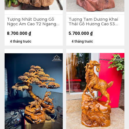
Tượng Nhất Dương Gỗ
Tượng Tam Dương Khai
Ngọc Am Cao 72 Ngang
Thái Gỗ Hương Cao 53
43 Sâu 35 (cm)
Ngang 31 Sâu 25 (cm) -
10kg
8.700.000
₫
5.700.000
₫
4 tháng trước
4 tháng trước