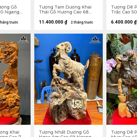
ương Gỗ
Tượng Tam Dương Khai
Tượng Dê 
70 Ngang
Thái Gỗ Hương Cao 68
Trắc Cao 5
Ngang 68 Sâu 36 (cm)
13 (cm)
11.400.000
₫
6.400.000
₫
tháng trước
2 tháng trước
ơng Khai
Tượng Nhất Dương Gỗ
Tượng Dê 