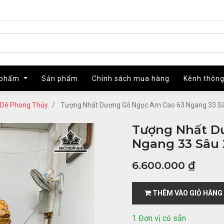
 phẩm
 phẩm
Sản phẩm
Sản phẩm
Chính sách mua hàng
Chính sách mua hàng
Kênh thông
Kênh thông
Dê Phong Thủy
Tượng Nhất Dương Gỗ Ngọc Am Cao 63 Ngang 33 S
Tượng Nhất D
Ngang 33 Sâu 
6.600.000
₫
THÊM VÀO GIỎ HÀNG
1 Đơn vị có sẵn