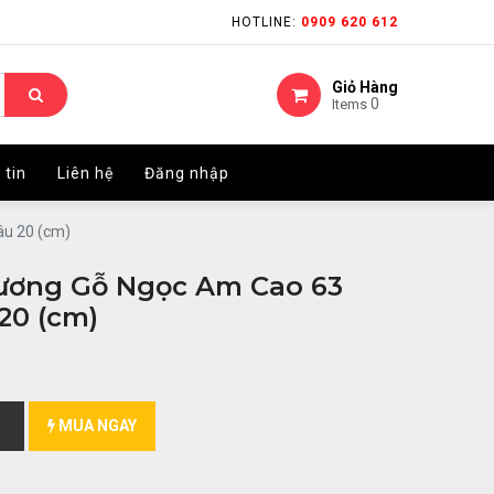
HOTLINE:
HOTLINE:
0909 620 612
0909 620 612
Giỏ Hàng
Giỏ Hàng
0
0
Items
Items
 tin
 tin
Liên hệ
Liên hệ
Đăng nhập
Đăng nhập
âu 20 (cm)
ương Gỗ Ngọc Am Cao 63
20 (cm)
MUA NGAY