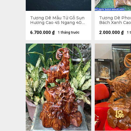
Tượng Dê Mẫu Tử Gỗ Sụn
Tượng Dê Pho
Hương Cao 45 Ngang 40
Bách Xanh Cao
Sâu 22 (cm)
20 Sâu 20 (cm)
6.700.000
₫
2.000.000
₫
1 tháng trước
1 