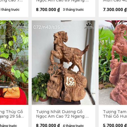
ơng Cao 79
Ngọc Am Cao 69 Ngang 37
Mun Cao 40
20 (cm)
Sâu 24 (cm)
12 (cm)
8.700.000
₫
7.300.000
₫
3 tháng trước
3 tháng trước
ng Thủy Gỗ
Tượng Nhất Dương Gỗ
Tượng Tam
ang 29 Sâu
Ngọc Am Cao 72 Ngang 43
Thái Gỗ Hư
Sâu 35 (cm)
Ngang 31 Sâ
10kg
8.700.000
₫
5.700.000
₫
tháng trước
4 tháng trước