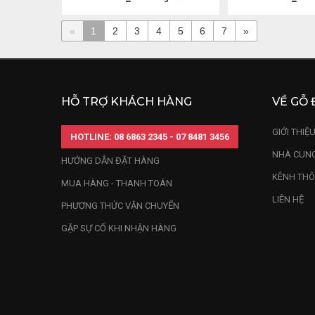
«
1
2
3
4
5
6
7
»
HỖ TRỢ KHÁCH HÀNG
VỀ GỖ 
GIỚI THIỆ
HOTLINE: 08 6863 2345 - 07 8481 3456
NHÀ CUNG
HƯỚNG DẪN ĐẶT HÀNG
KÊNH THÔ
MUA HÀNG - THANH TOÁN
LIÊN HỆ
PHƯƠNG THỨC VẬN CHUYỂN
GẶP SỰ CỐ KHI NHẬN HÀNG