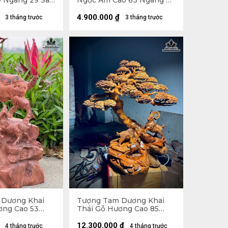
 Ngang 29 Sâu
Ngọc Am Cao 63 Ngang 40
Sâu 20 (cm)
4.900.000
₫
3 tháng trước
3 tháng trước
 Dương Khai
Tượng Tam Dương Khai
ơng Cao 53
Thái Gỗ Hương Cao 85
u 25 (cm) -
Ngang 80 Sâu 30 (cm)
12.300.000
₫
4 tháng trước
4 tháng trước