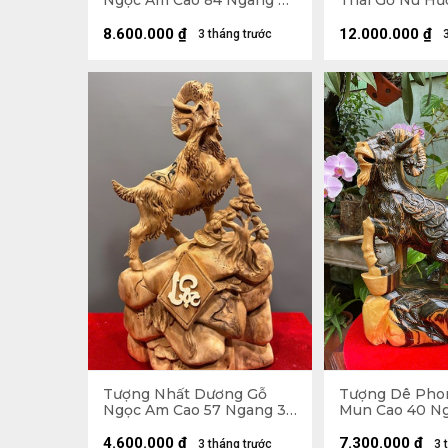
Ngọc Am Cao 84 Ngang 40
Thái Gỗ Nu Hư
Sâu 26 (cm)
Ngang 50 Sâu 
8.600.000
₫
12.000.000
₫
3 tháng trước
Tượng Nhất Dương Gỗ
Tượng Dê Pho
Ngọc Am Cao 57 Ngang 32
Mun Cao 40 Ng
Sâu 24 (cm)
12 (cm)
4.600.000
₫
7.300.000
₫
3 tháng trước
3 