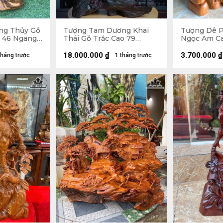
ng Thủy Gỗ
Tượng Tam Dương Khai
Tượng Dê 
 46 Ngang
Thái Gỗ Trắc Cao 79
Ngọc Am Ca
Ngang 62 Sâu 40 (cm)
Sâu 158 (cm
18.000.000
₫
3.700.000
₫
tháng trước
1 tháng trước