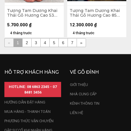
Tượng Tam Dương Khai
Tượng Tam Dương Khai
Thái Gỗ Hương Cao 53
Thái Gỗ Hương Cao 85
Ngang 31 Sâu 25 (cm) -
Ngang 80 Sâu 30 (cm)
10kg
5.700.000
₫
12.300.000
₫
4 tháng trước
4 tháng trước
«
1
2
3
4
5
6
7
»
HỖ TRỢ KHÁCH HÀNG
VỀ GỖ ĐỈNH
GIỚI THIỆU
HOTLINE: 08 6863 2345 - 07
8481 3456
NHÀ CUNG CẤP
HƯỚNG DẪN ĐẶT HÀNG
KÊNH THÔNG TIN
MUA HÀNG - THANH TOÁN
LIÊN HỆ
PHƯƠNG THỨC VẬN CHUYỂN
GẶP SỰ CỐ KHI NHẬN HÀNG