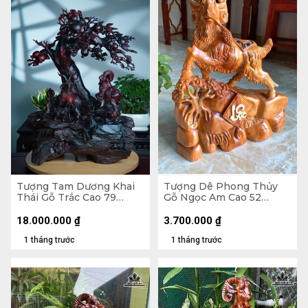
Tượng Tam Dương Khai
Tượng Dê Phong Thủy
Thái Gỗ Trắc Cao 79
Gỗ Ngọc Am Cao 52
Ngang 62 Sâu 40 (cm)
Ngang 41 Sâu 158 (cm) -
8kg
18.000.000
₫
3.700.000
₫
1 tháng trước
1 tháng trước