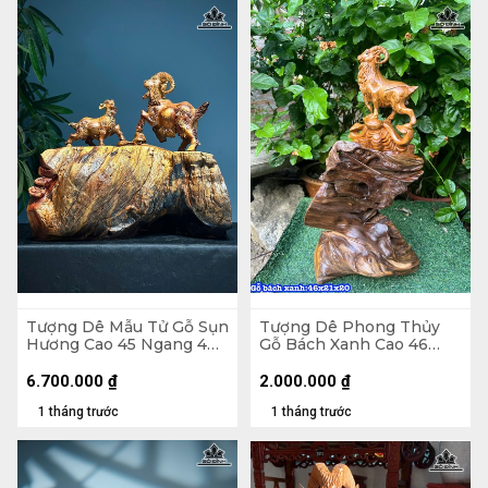
Tượng Dê Mẫu Tử Gỗ Sụn
Tượng Dê Phong Thủy
Hương Cao 45 Ngang 40
Gỗ Bách Xanh Cao 46
Sâu 22 (cm)
Ngang 20 Sâu 20 (cm)
6.700.000
₫
2.000.000
₫
1 tháng trước
1 tháng trước