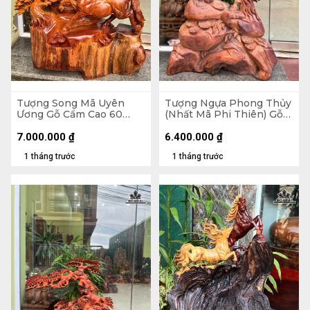
Tượng Song Mã Uyên
Tượng Ngựa Phong Thủy
Ương Gỗ Cẩm Cao 60
(Nhất Mã Phi Thiên) Gỗ
Ngang 56 Sâu 20 (cm)
Cẩm Cao 73 Ngang 48
Sâu 20 (cm)
7.000.000
₫
6.400.000
₫
1 tháng trước
1 tháng trước