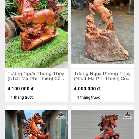
Tượng Ngựa Phong Thủy
Tượng Ngựa Phong Thủy
(Nhất Mã Phi Thiên) Gỗ
(Nhất Mã Phi Thiên) Gỗ
Hương Cao 50 Ngang 42
Hương Cao 63 Ngang 39
Sâu 25 (cm)
Sâu 17 (cm)
4.100.000
₫
4.000.000
₫
1 tháng trước
1 tháng trước