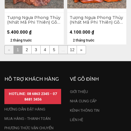
Tượng Ngựa Phong Thủy
Tượng Ngựa Phong Thủy
(Nhất Mã Phi Thiên) Gỗ
(Nhất Mã Phi Thiên) Gỗ
Hương Cao 62 Ngang 38
Hương Cao 45 Ngang 36
Sâu 15 (cm)
Sâu 15 (cm)
5.400.000
₫
4.100.000
₫
2 tháng trước
2 tháng trước
«
1
2
3
4
5
...
12
»
HỖ TRỢ KHÁCH HÀNG
VỀ GỖ ĐỈNH
GIỚI THIỆU
HOTLINE: 08 6863 2345 - 07
8481 3456
NHÀ CUNG CẤP
HƯỚNG DẪN ĐẶT HÀNG
KÊNH THÔNG TIN
MUA HÀNG - THANH TOÁN
LIÊN HỆ
PHƯƠNG THỨC VẬN CHUYỂN