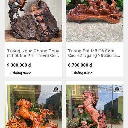
Tượng Ngựa Phong Thủy
Tượng Bát Mã Gỗ Cẩm
(Nhất Mã Phi Thiên) Gỗ
Cao 42 Ngang 76 Sâu 15
Trắc Cao 48 Ngang 35
(cm)
Sâu 17 (cm)
9.300.000
₫
6.700.000
₫
1 tháng trước
1 tháng trước