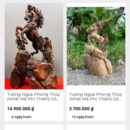
Tượng Ngựa Phong Thủy
Tượng Ngựa Phong Thủy
(Nhất Mã Phi Thiên) Gỗ
(Nhất Mã Phi Thiên) Gỗ
Trắc Cao 68 Ngang 42
Bách Xanh Cao 50 Ngang
Sâu 28 (cm)
28 Sâu 12 (cm)
14.900.000
₫
3.700.000
₫
6 ngày trước
10 ngày trước