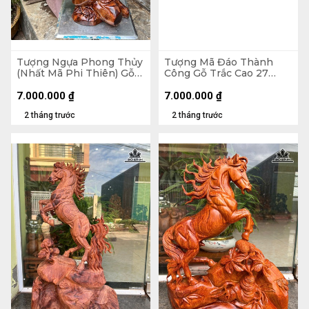
Tượng Ngựa Phong Thủy
Tượng Mã Đáo Thành
(Nhất Mã Phi Thiên) Gỗ
Công Gỗ Trắc Cao 27
Sưa Cao 61 Ngang 36 Sâu
Ngang 63 Sâu 15 (cm)
30 (cm)
7.000.000
₫
7.000.000
₫
2 tháng trước
2 tháng trước