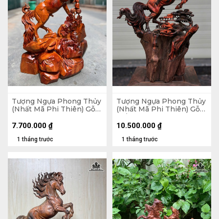
Tượng Ngựa Phong Thủy
Tượng Ngựa Phong Thủy
(Nhất Mã Phi Thiên) Gỗ
(Nhất Mã Phi Thiên) Gỗ
Hương Cao 76 Ngang 56
Trắc Cao 54 Ngang 36
Sâu 24 (cm) - 20kg
Sâu 20 (cm)
7.700.000
₫
10.500.000
₫
1 tháng trước
1 tháng trước