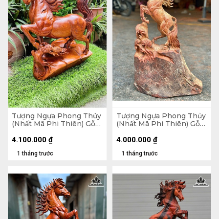
Tượng Ngựa Phong Thủy
Tượng Ngựa Phong Thủy
(Nhất Mã Phi Thiên) Gỗ
(Nhất Mã Phi Thiên) Gỗ
Hương Cao 50 Ngang 42
Hương Cao 63 Ngang 39
Sâu 25 (cm)
Sâu 17 (cm)
4.100.000
₫
4.000.000
₫
1 tháng trước
1 tháng trước