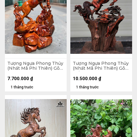
Tượng Ngựa Phong Thủy
Tượng Ngựa Phong Thủy
(Nhất Mã Phi Thiên) Gỗ
(Nhất Mã Phi Thiên) Gỗ
Hương Cao 76 Ngang 56
Trắc Cao 54 Ngang 36
Sâu 24 (cm) - 20kg
Sâu 20 (cm)
7.700.000
₫
10.500.000
₫
1 tháng trước
1 tháng trước