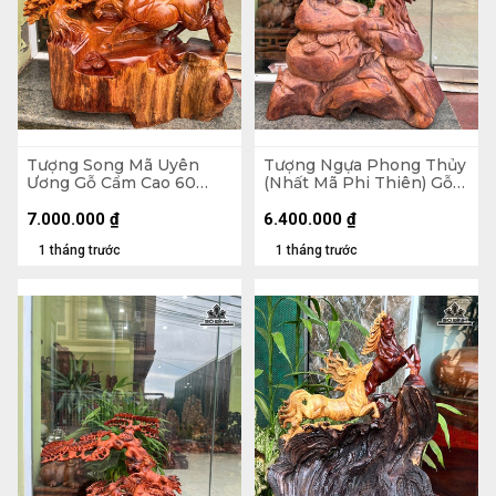
Tượng Song Mã Uyên
Tượng Ngựa Phong Thủy
Ương Gỗ Cẩm Cao 60
(Nhất Mã Phi Thiên) Gỗ
Ngang 56 Sâu 20 (cm)
Cẩm Cao 73 Ngang 48
Sâu 20 (cm)
7.000.000
₫
6.400.000
₫
1 tháng trước
1 tháng trước