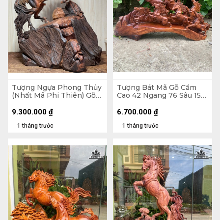
Tượng Ngựa Phong Thủy
Tượng Bát Mã Gỗ Cẩm
(Nhất Mã Phi Thiên) Gỗ
Cao 42 Ngang 76 Sâu 15
Trắc Cao 48 Ngang 35
(cm)
Sâu 17 (cm)
9.300.000
₫
6.700.000
₫
1 tháng trước
1 tháng trước