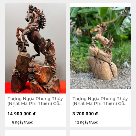
Tượng Ngựa Phong Thủy
Tượng Ngựa Phong Thủy
(Nhất Mã Phi Thiên) Gỗ
(Nhất Mã Phi Thiên) Gỗ
Trắc Cao 68 Ngang 42
Bách Xanh Cao 50 Ngang
Sâu 28 (cm)
28 Sâu 12 (cm)
14.900.000
₫
3.700.000
₫
8 ngày trước
12 ngày trước