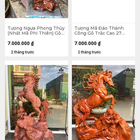
Tượng Ngựa Phong Thủy
Tượng Mã Đáo Thành
(Nhất Mã Phi Thiên) Gỗ
Công Gỗ Trắc Cao 27
Sưa Cao 61 Ngang 36 Sâu
Ngang 63 Sâu 15 (cm)
30 (cm)
7.000.000
₫
7.000.000
₫
2 tháng trước
2 tháng trước