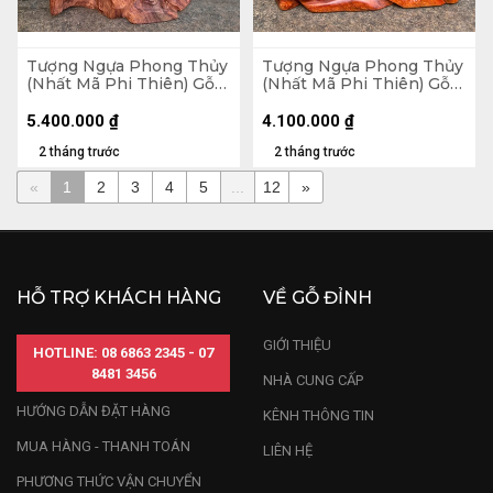
Tượng Ngựa Phong Thủy
Tượng Ngựa Phong Thủy
(Nhất Mã Phi Thiên) Gỗ
(Nhất Mã Phi Thiên) Gỗ
Hương Cao 62 Ngang 38
Hương Cao 45 Ngang 36
Sâu 15 (cm)
Sâu 15 (cm)
5.400.000
₫
4.100.000
₫
2 tháng trước
2 tháng trước
«
1
2
3
4
5
...
12
»
HỖ TRỢ KHÁCH HÀNG
VỀ GỖ ĐỈNH
GIỚI THIỆU
HOTLINE: 08 6863 2345 - 07
8481 3456
NHÀ CUNG CẤP
HƯỚNG DẪN ĐẶT HÀNG
KÊNH THÔNG TIN
MUA HÀNG - THANH TOÁN
LIÊN HỆ
PHƯƠNG THỨC VẬN CHUYỂN