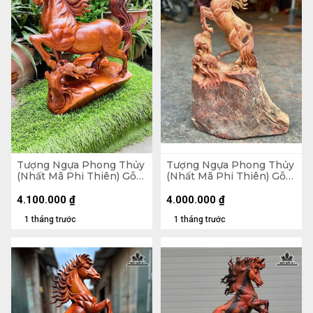
Tượng Ngựa Phong Thủy
Tượng Ngựa Phong Thủy
(Nhất Mã Phi Thiên) Gỗ
(Nhất Mã Phi Thiên) Gỗ
Hương Cao 50 Ngang 42
Hương Cao 63 Ngang 39
Sâu 25 (cm)
Sâu 17 (cm)
4.100.000
₫
4.000.000
₫
1 tháng trước
1 tháng trước