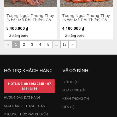
Tượng Ngựa Phong Thủy
Tượng Ngựa Phong Thủy
(Nhất Mã Phi Thiên) Gỗ
(Nhất Mã Phi Thiên) Gỗ
Hương Cao 62 Ngang 38
Hương Cao 45 Ngang 36
Sâu 15 (cm)
Sâu 15 (cm)
5.400.000
₫
4.100.000
₫
2 tháng trước
2 tháng trước
«
1
2
3
4
5
...
12
»
HỖ TRỢ KHÁCH HÀNG
VỀ GỖ ĐỈNH
GIỚI THIỆU
HOTLINE: 08 6863 2345 - 07
8481 3456
NHÀ CUNG CẤP
HƯỚNG DẪN ĐẶT HÀNG
KÊNH THÔNG TIN
MUA HÀNG - THANH TOÁN
LIÊN HỆ
PHƯƠNG THỨC VẬN CHUYỂN