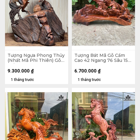
Tượng Ngựa Phong Thủy
Tượng Bát Mã Gỗ Cẩm
(Nhất Mã Phi Thiên) Gỗ
Cao 42 Ngang 76 Sâu 15
Trắc Cao 48 Ngang 35
(cm)
Sâu 17 (cm)
9.300.000
₫
6.700.000
₫
1 tháng trước
1 tháng trước