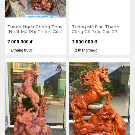
Tượng Ngựa Phong Thủy
Tượng Mã Đáo Thành
(Nhất Mã Phi Thiên) Gỗ
Công Gỗ Trắc Cao 27
Sưa Cao 61 Ngang 36 Sâu
Ngang 63 Sâu 15 (cm)
30 (cm)
7.000.000
₫
7.000.000
₫
2 tháng trước
2 tháng trước