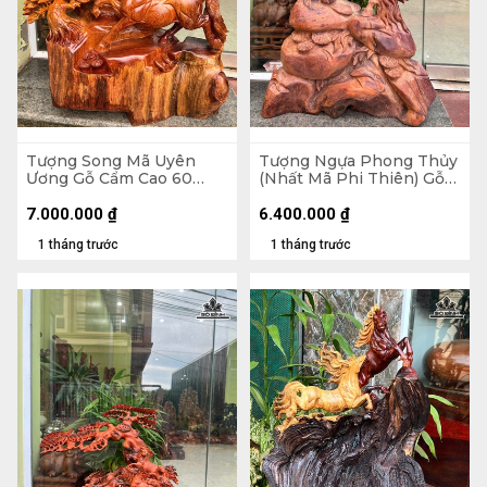
Tượng Song Mã Uyên
Tượng Ngựa Phong Thủy
Ương Gỗ Cẩm Cao 60
(Nhất Mã Phi Thiên) Gỗ
Ngang 56 Sâu 20 (cm)
Cẩm Cao 73 Ngang 48
Sâu 20 (cm)
7.000.000
₫
6.400.000
₫
1 tháng trước
1 tháng trước