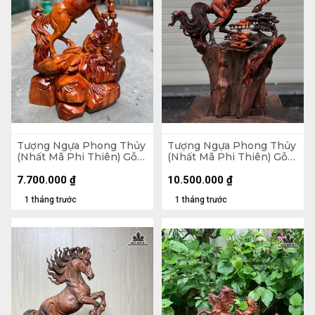
Tượng Ngựa Phong Thủy
Tượng Ngựa Phong Thủy
(Nhất Mã Phi Thiên) Gỗ
(Nhất Mã Phi Thiên) Gỗ
Hương Cao 76 Ngang 56
Trắc Cao 54 Ngang 36
Sâu 24 (cm) - 20kg
Sâu 20 (cm)
7.700.000
₫
10.500.000
₫
1 tháng trước
1 tháng trước