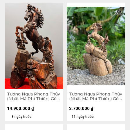
Tượng Ngựa Phong Thủy
Tượng Ngựa Phong Thủy
(Nhất Mã Phi Thiên) Gỗ
(Nhất Mã Phi Thiên) Gỗ
Trắc Cao 68 Ngang 42
Bách Xanh Cao 50 Ngang
Sâu 28 (cm)
28 Sâu 12 (cm)
14.900.000
₫
3.700.000
₫
8 ngày trước
11 ngày trước