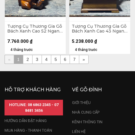
Tượng Cụ Thương Gia Gỗ
Tượng Cụ Thương Gia Gỗ
Bách Xanh Cao 52 Ngang
Bách Xanh Cao 43 Ngang
26 Sâu 26 (cm)
33 Sâu 22 (cm)
7.760.000
₫
5.238.000
₫
4 tháng trước
4 tháng trước
«
1
2
3
4
5
6
7
»
HỖ TRỢ KHÁCH HÀNG
VỀ GỖ ĐỈNH
GIỚI THIỆU
HOTLINE: 08 6863 2345 - 07
8481 3456
NHÀ CUNG CẤP
HƯỚNG DẪN ĐẶT HÀNG
KÊNH THÔNG TIN
MUA HÀNG - THANH TOÁN
LIÊN HỆ