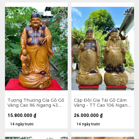
Tượng Thương Gia Gỗ Gõ
Cặp Đôi Gia Tài Gỗ Cẩm
Vàng Cao 96 Ngang 43
Vàng - TT Cao 106 Ngang
Sâu 43 (cm)
43 Sâu 28 (cm) - TG Cao
103 Ngang 48 Sâu 25 (cm)
15.800.000
₫
26.000.000
₫
14 ngày trước
14 ngày trước