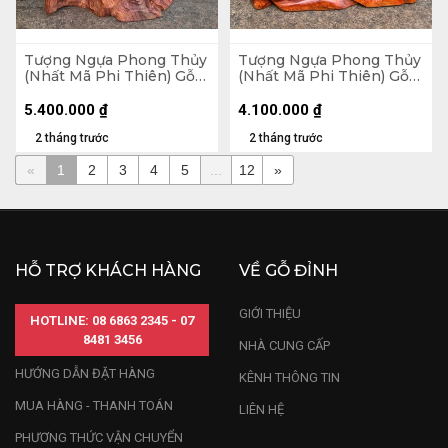
Tượng Ngựa Phong Thủy
Tượng Ngựa Phong Thủy
(Nhất Mã Phi Thiên) Gỗ
(Nhất Mã Phi Thiên) Gỗ
Hương Cao 62 Ngang 38
Hương Cao 45 Ngang 36
Sâu 15 (cm)
Sâu 15 (cm)
5.400.000
₫
4.100.000
₫
2 tháng trước
2 tháng trước
«
1
2
3
4
5
...
12
»
HỖ TRỢ KHÁCH HÀNG
VỀ GỖ ĐỈNH
GIỚI THIỆU
HOTLINE: 08 6863 2345 - 07
8481 3456
NHÀ CUNG CẤP
HƯỚNG DẪN ĐẶT HÀNG
KÊNH THÔNG TIN
MUA HÀNG - THANH TOÁN
LIÊN HỆ
PHƯƠNG THỨC VẬN CHUYỂN