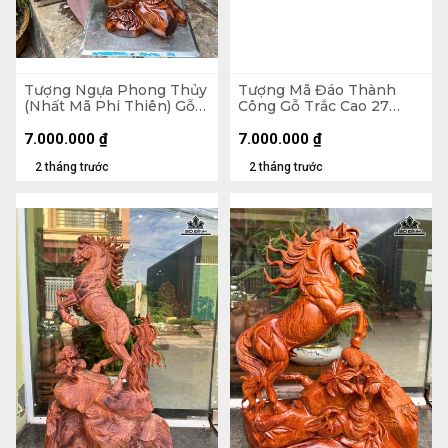
Tượng Ngựa Phong Thủy
Tượng Mã Đáo Thành
(Nhất Mã Phi Thiên) Gỗ
Công Gỗ Trắc Cao 27
Sưa Cao 61 Ngang 36 Sâu
Ngang 63 Sâu 15 (cm)
30 (cm)
7.000.000
₫
7.000.000
₫
2 tháng trước
2 tháng trước