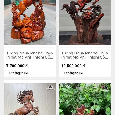
Tượng Ngựa Phong Thủy
Tượng Ngựa Phong Thủy
(Nhất Mã Phi Thiên) Gỗ
(Nhất Mã Phi Thiên) Gỗ
Hương Cao 76 Ngang 56
Trắc Cao 54 Ngang 36
Sâu 24 (cm) - 20kg
Sâu 20 (cm)
7.700.000
₫
10.500.000
₫
1 tháng trước
1 tháng trước