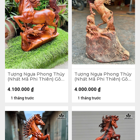
Tượng Ngựa Phong Thủy
Tượng Ngựa Phong Thủy
(Nhất Mã Phi Thiên) Gỗ
(Nhất Mã Phi Thiên) Gỗ
Hương Cao 50 Ngang 42
Hương Cao 63 Ngang 39
Sâu 25 (cm)
Sâu 17 (cm)
4.100.000
₫
4.000.000
₫
1 tháng trước
1 tháng trước