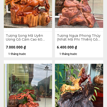
Tượng Song Mã Uyên
Tượng Ngựa Phong Thủy
Ương Gỗ Cẩm Cao 60
(Nhất Mã Phi Thiên) Gỗ
Ngang 56 Sâu 20 (cm)
Cẩm Cao 73 Ngang 48
Sâu 20 (cm)
7.000.000
₫
6.400.000
₫
1 tháng trước
1 tháng trước