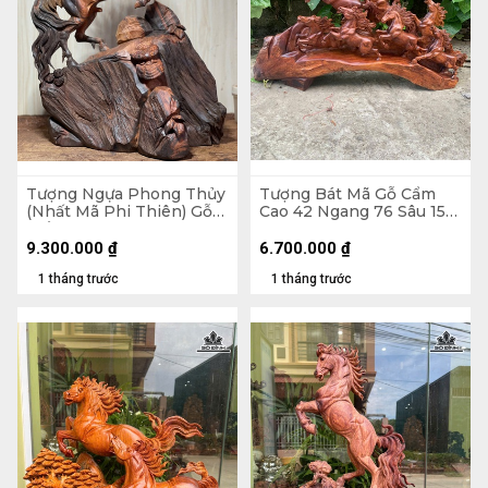
Tượng Ngựa Phong Thủy
Tượng Bát Mã Gỗ Cẩm
(Nhất Mã Phi Thiên) Gỗ
Cao 42 Ngang 76 Sâu 15
Trắc Cao 48 Ngang 35
(cm)
Sâu 17 (cm)
9.300.000
₫
6.700.000
₫
1 tháng trước
1 tháng trước