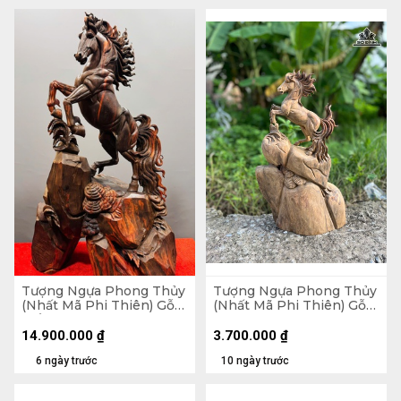
Tượng Ngựa Phong Thủy
Tượng Ngựa Phong Thủy
(Nhất Mã Phi Thiên) Gỗ
(Nhất Mã Phi Thiên) Gỗ
Trắc Cao 68 Ngang 42
Bách Xanh Cao 50 Ngang
Sâu 28 (cm)
28 Sâu 12 (cm)
14.900.000
₫
3.700.000
₫
6 ngày trước
10 ngày trước