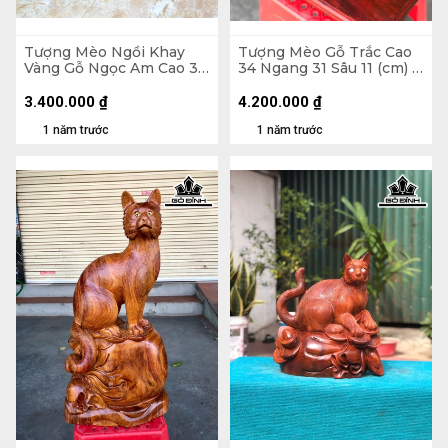
Tượng Mèo Ngồi Khay
Tượng Mèo Gỗ Trắc Cao
Vàng Gỗ Ngọc Am Cao 37
34 Ngang 31 Sâu 11 (cm) -
Ngang 32 Sâu 17 (cm)
Cao Cả Kỷ 38 (cm)
3.400.000
₫
4.200.000
₫
1 năm trước
1 năm trước