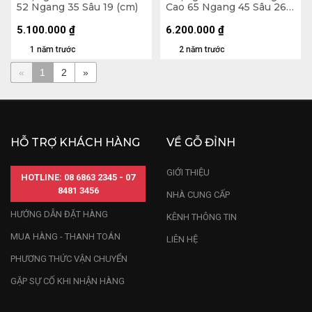
52 Ngang 35 Sâu 19 (cm)
Cao 65 Ngang 45 Sâu 26
(cm)
5.100.000
₫
6.200.000
₫
1 năm trước
2 năm trước
«
1
2
»
HỖ TRỢ KHÁCH HÀNG
VỀ GỖ ĐỈNH
GIỚI THIỆU
HOTLINE: 08 6863 2345 - 07
8481 3456
NHÀ CUNG CẤP
HƯỚNG DẪN ĐẶT HÀNG
KÊNH THÔNG TIN
MUA HÀNG - THANH TOÁN
LIÊN HỆ
PHƯƠNG THỨC VẬN CHUYỂN
GẶP SỰ CỐ KHI NHẬN HÀNG