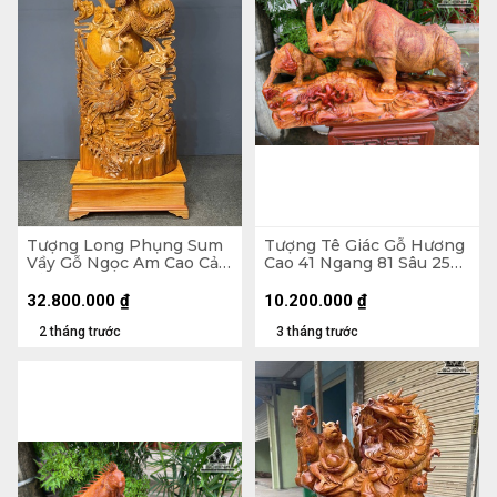
Tượng Long Phụng Sum
Tượng Tê Giác Gỗ Hương
Vầy Gỗ Ngọc Am Cao Cả
Cao 41 Ngang 81 Sâu 25
Kỷ 190 - Ngang 75 Sâu 32
(cm)
(cm) - Kỷ Cao 25 (cm)
32.800.000
₫
10.200.000
₫
2 tháng trước
3 tháng trước