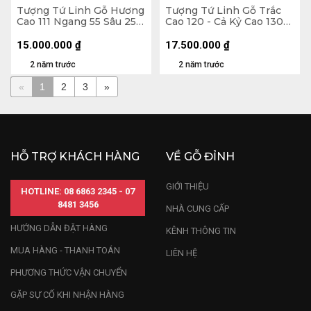
Tượng Tứ Linh Gỗ Hương
Tượng Tứ Linh Gỗ Trắc
Cao 111 Ngang 55 Sâu 25
Cao 120 - Cả Kỷ Cao 130
(cm) - Cả Kỷ 124
Ngang 60 Sâu 22 (cm)
15.000.000
₫
17.500.000
₫
2 năm trước
2 năm trước
«
1
2
3
»
HỖ TRỢ KHÁCH HÀNG
VỀ GỖ ĐỈNH
GIỚI THIỆU
HOTLINE: 08 6863 2345 - 07
8481 3456
NHÀ CUNG CẤP
HƯỚNG DẪN ĐẶT HÀNG
KÊNH THÔNG TIN
MUA HÀNG - THANH TOÁN
LIÊN HỆ
PHƯƠNG THỨC VẬN CHUYỂN
GẶP SỰ CỐ KHI NHẬN HÀNG