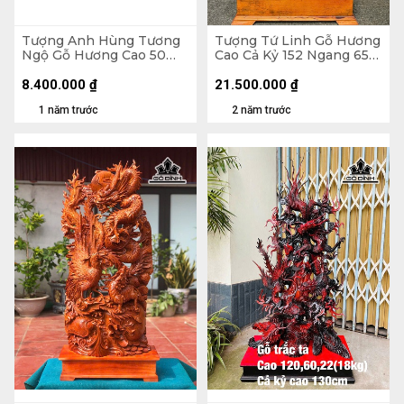
Tượng Anh Hùng Tương
Tượng Tứ Linh Gỗ Hương
Ngộ Gỗ Hương Cao 50
Cao Cả Kỷ 152 Ngang 65
Ngang 61 Sâu 36
Sâu 30 (cm) - Riêng Kỷ
(cm)Tượng Anh Hùng
Cao 20
8.400.000
₫
21.500.000
₫
Tương Ngộ Gỗ Hương
1 năm trước
2 năm trước
Cao 50 Ngang 61 Sâu 36
(cm)