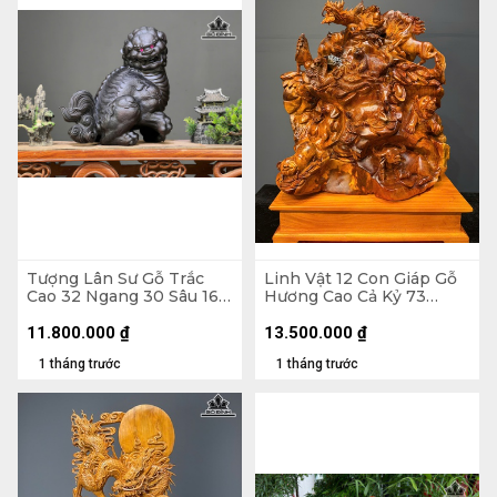
Tượng Lân Sư Gỗ Trắc
Linh Vật 12 Con Giáp Gỗ
Cao 32 Ngang 30 Sâu 16
Hương Cao Cả Kỷ 73
(cm)
Ngang 52 Sâu 30 (cm) - Kỉ
Cao 11
11.800.000
₫
13.500.000
₫
1 tháng trước
1 tháng trước