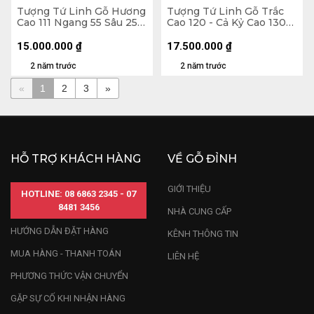
Tượng Tứ Linh Gỗ Hương
Tượng Tứ Linh Gỗ Trắc
Cao 111 Ngang 55 Sâu 25
Cao 120 - Cả Kỷ Cao 130
(cm) - Cả Kỷ 124
Ngang 60 Sâu 22 (cm)
15.000.000
₫
17.500.000
₫
2 năm trước
2 năm trước
«
1
2
3
»
HỖ TRỢ KHÁCH HÀNG
VỀ GỖ ĐỈNH
GIỚI THIỆU
HOTLINE: 08 6863 2345 - 07
8481 3456
NHÀ CUNG CẤP
HƯỚNG DẪN ĐẶT HÀNG
KÊNH THÔNG TIN
MUA HÀNG - THANH TOÁN
LIÊN HỆ
PHƯƠNG THỨC VẬN CHUYỂN
GẶP SỰ CỐ KHI NHẬN HÀNG