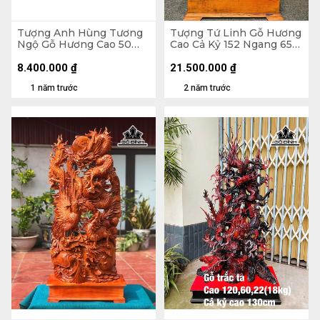
Tượng Anh Hùng Tương
Tượng Tứ Linh Gỗ Hương
Ngộ Gỗ Hương Cao 50
Cao Cả Kỷ 152 Ngang 65
Ngang 61 Sâu 36
Sâu 30 (cm) - Riêng Kỷ
(cm)Tượng Anh Hùng
Cao 20
8.400.000
₫
21.500.000
₫
Tương Ngộ Gỗ Hương
1 năm trước
2 năm trước
Cao 50 Ngang 61 Sâu 36
(cm)