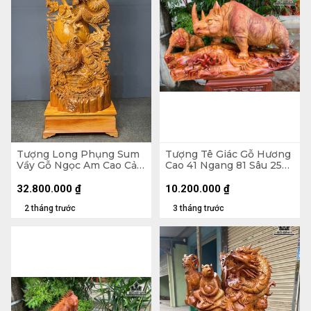
Tượng Long Phụng Sum
Tượng Tê Giác Gỗ Hương
Vầy Gỗ Ngọc Am Cao Cả
Cao 41 Ngang 81 Sâu 25
Kỷ 190 - Ngang 75 Sâu 32
(cm)
(cm) - Kỷ Cao 25 (cm)
32.800.000
₫
10.200.000
₫
2 tháng trước
3 tháng trước