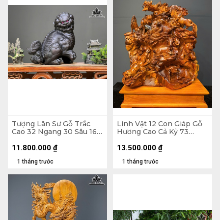
Tượng Lân Sư Gỗ Trắc
Linh Vật 12 Con Giáp Gỗ
Cao 32 Ngang 30 Sâu 16
Hương Cao Cả Kỷ 73
(cm)
Ngang 52 Sâu 30 (cm) - Kỉ
Cao 11
11.800.000
₫
13.500.000
₫
1 tháng trước
1 tháng trước