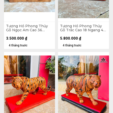
Tượng Hổ Phong Thủy
Tượng Hổ Phong Thủy
Gỗ Ngọc Am Cao 36
Gỗ Trắc Cao 18 Ngang 48
Ngang 43 Sâu 18 (cm) -
Sâu 13 (cm)
9kg
3.500.000
₫
5.800.000
₫
4 tháng trước
4 tháng trước