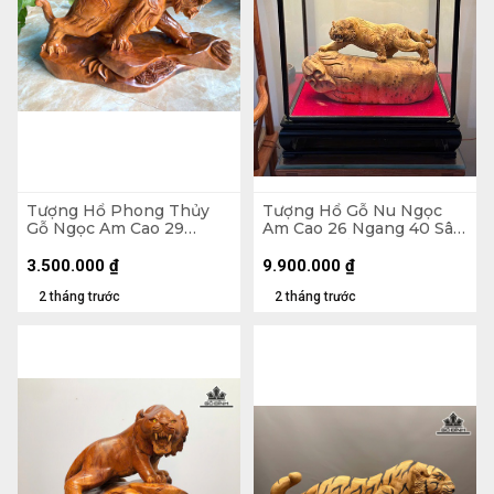
Tượng Hổ Phong Thủy
Tượng Hổ Gỗ Nu Ngọc
Gỗ Ngọc Am Cao 29
Am Cao 26 Ngang 40 Sâu
Ngang 55 Sâu 20 (cm) -
14 (cm) - Tủ Kính 48 x 52
7kg
x 26 (cm)
3.500.000
₫
9.900.000
₫
2 tháng trước
2 tháng trước