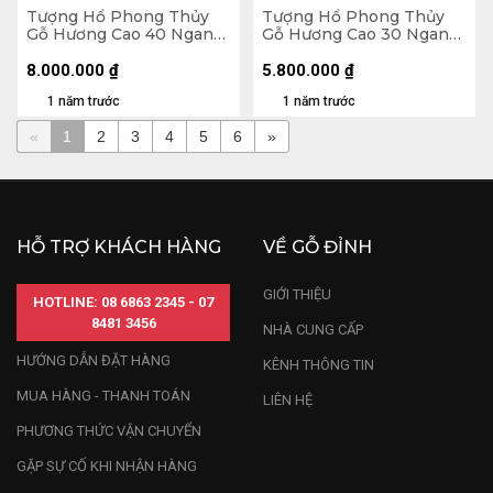
Tượng Hổ Phong Thủy
Tượng Hổ Phong Thủy
Gỗ Hương Cao 40 Ngang
Gỗ Hương Cao 30 Ngang
74 Sâu 36 (cm)
81 Sâu 21 (cm)
8.000.000
₫
5.800.000
₫
1 năm trước
1 năm trước
«
1
2
3
4
5
6
»
HỖ TRỢ KHÁCH HÀNG
VỀ GỖ ĐỈNH
GIỚI THIỆU
HOTLINE: 08 6863 2345 - 07
8481 3456
NHÀ CUNG CẤP
HƯỚNG DẪN ĐẶT HÀNG
KÊNH THÔNG TIN
MUA HÀNG - THANH TOÁN
LIÊN HỆ
PHƯƠNG THỨC VẬN CHUYỂN
GẶP SỰ CỐ KHI NHẬN HÀNG