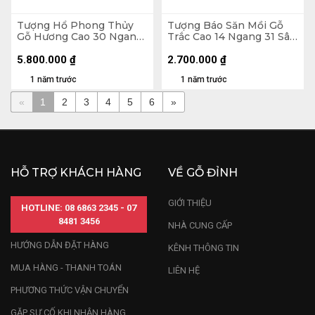
Tượng Hổ Phong Thủy
Tượng Báo Săn Mồi Gỗ
Gỗ Hương Cao 30 Ngang
Trắc Cao 14 Ngang 31 Sâu
81 Sâu 21 (cm)
14 (cm)
5.800.000
₫
2.700.000
₫
1 năm trước
1 năm trước
«
1
2
3
4
5
6
»
HỖ TRỢ KHÁCH HÀNG
VỀ GỖ ĐỈNH
GIỚI THIỆU
HOTLINE: 08 6863 2345 - 07
8481 3456
NHÀ CUNG CẤP
HƯỚNG DẪN ĐẶT HÀNG
KÊNH THÔNG TIN
MUA HÀNG - THANH TOÁN
LIÊN HỆ
PHƯƠNG THỨC VẬN CHUYỂN
GẶP SỰ CỐ KHI NHẬN HÀNG