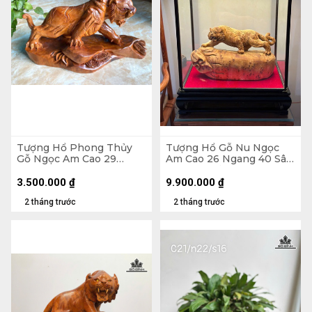
Tượng Hổ Phong Thủy
Tượng Hổ Gỗ Nu Ngọc
Gỗ Ngọc Am Cao 29
Am Cao 26 Ngang 40 Sâu
Ngang 55 Sâu 20 (cm) -
14 (cm) - Tủ Kính 48 x 52
7kg
x 26 (cm)
3.500.000
₫
9.900.000
₫
2 tháng trước
2 tháng trước