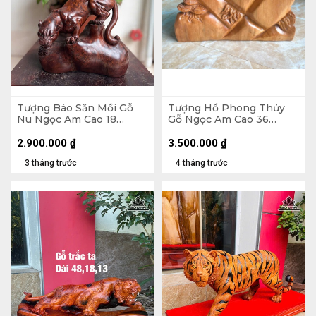
Tượng Báo Săn Mồi Gỗ
Tượng Hổ Phong Thủy
Nu Ngọc Am Cao 18
Gỗ Ngọc Am Cao 36
Ngang 19 Sâu 9 (cm)
Ngang 43 Sâu 18 (cm) -
9kg
2.900.000
₫
3.500.000
₫
3 tháng trước
4 tháng trước