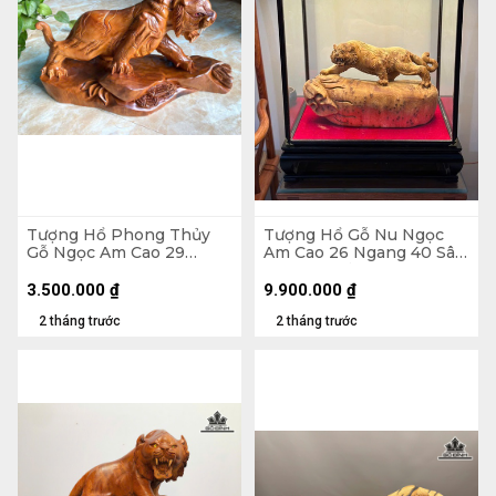
Tượng Hổ Phong Thủy
Tượng Hổ Gỗ Nu Ngọc
Gỗ Ngọc Am Cao 29
Am Cao 26 Ngang 40 Sâu
Ngang 55 Sâu 20 (cm) -
14 (cm) - Tủ Kính 48 x 52
7kg
x 26 (cm)
3.500.000
₫
9.900.000
₫
2 tháng trước
2 tháng trước