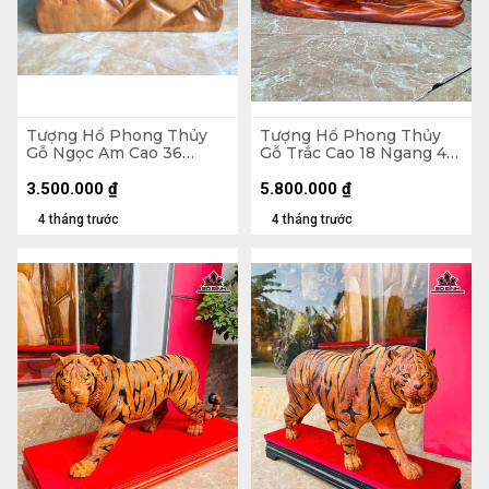
Tượng Hổ Phong Thủy
Tượng Hổ Phong Thủy
Gỗ Ngọc Am Cao 36
Gỗ Trắc Cao 18 Ngang 48
Ngang 43 Sâu 18 (cm) -
Sâu 13 (cm)
9kg
3.500.000
₫
5.800.000
₫
4 tháng trước
4 tháng trước