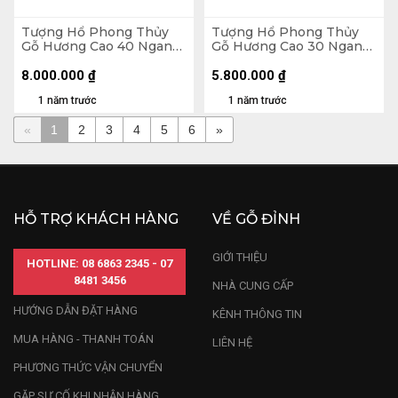
Tượng Hổ Phong Thủy
Tượng Hổ Phong Thủy
Gỗ Hương Cao 40 Ngang
Gỗ Hương Cao 30 Ngang
74 Sâu 36 (cm)
81 Sâu 21 (cm)
8.000.000
₫
5.800.000
₫
1 năm trước
1 năm trước
«
1
2
3
4
5
6
»
HỖ TRỢ KHÁCH HÀNG
VỀ GỖ ĐỈNH
GIỚI THIỆU
HOTLINE: 08 6863 2345 - 07
8481 3456
NHÀ CUNG CẤP
HƯỚNG DẪN ĐẶT HÀNG
KÊNH THÔNG TIN
MUA HÀNG - THANH TOÁN
LIÊN HỆ
PHƯƠNG THỨC VẬN CHUYỂN
GẶP SỰ CỐ KHI NHẬN HÀNG