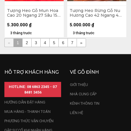
Tượng Heo Gỗ Mun Hoa
Tượng Heo Rừng Gỗ Nu
Cao 20 Ngang 27 Sâu 15
Hương Cao 42 Ngang 42
(cm)
Sâu 21 (cm)
5.300.000
₫
5.000.000
₫
3 tháng trước
3 tháng trước
«
1
2
3
4
5
6
7
»
HỖ TRỢ KHÁCH HÀNG
VỀ GỖ ĐỈNH
GIỚI THIỆU
HOTLINE: 08 6863 2345 - 07
8481 3456
NHÀ CUNG CẤP
HƯỚNG DẪN ĐẶT HÀNG
KÊNH THÔNG TIN
MUA HÀNG - THANH TOÁN
LIÊN HỆ
PHƯƠNG THỨC VẬN CHUYỂN
GẶP SỰ CỐ KHI NHẬN HÀNG