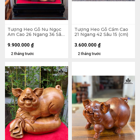
Tượng Heo Gỗ Nu Ngọc
Tượng Heo Gỗ Cẩm Cao
Am Cao 26 Ngang 36 Sâu
21 Ngang 42 Sâu 15 (cm)
21 (cm) - Tủ Kính 47 x 48
x 30 (cm)
9.900.000
₫
3.600.000
₫
2 tháng trước
2 tháng trước