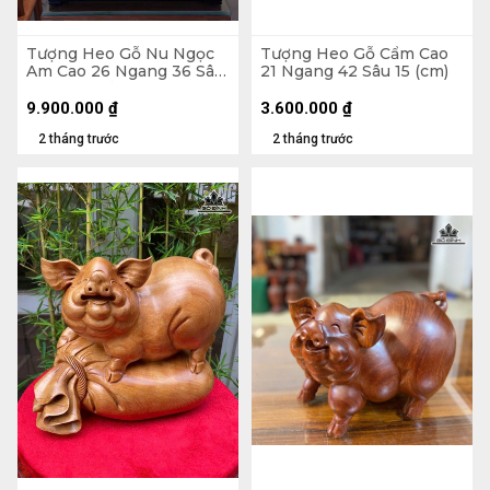
Tượng Heo Gỗ Nu Ngọc
Tượng Heo Gỗ Cẩm Cao
Am Cao 26 Ngang 36 Sâu
21 Ngang 42 Sâu 15 (cm)
21 (cm) - Tủ Kính 47 x 48
x 30 (cm)
9.900.000
₫
3.600.000
₫
2 tháng trước
2 tháng trước