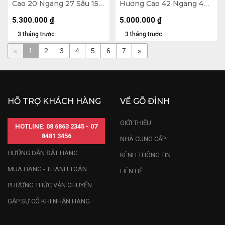
Cao 20 Ngang 27 Sâu 15
Hương Cao 42 Ngang 42
(cm)
Sâu 21 (cm)
5.300.000
₫
5.000.000
₫
3 tháng trước
3 tháng trước
«
1
2
3
4
5
6
7
»
HỖ TRỢ KHÁCH HÀNG
VỀ GỖ ĐỈNH
GIỚI THIỆU
HOTLINE: 08 6863 2345 - 07
8481 3456
NHÀ CUNG CẤP
HƯỚNG DẪN ĐẶT HÀNG
KÊNH THÔNG TIN
MUA HÀNG - THANH TOÁN
LIÊN HỆ
PHƯƠNG THỨC VẬN CHUYỂN
GẶP SỰ CỐ KHI NHẬN HÀNG