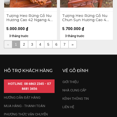
Tượng Heo Rừng Gỗ Nu
Tượng Heo Rừng Gỗ Nu
Hương Cao 42 Ngang 42
Chun Sụn Hương Cao 48
Sâu 21 (cm)
Ngang 50 Sâu 30 (cm)
5.000.000
₫
5.700.000
₫
3 tháng trước
3 tháng trước
«
1
2
3
4
5
6
7
»
HỖ TRỢ KHÁCH HÀNG
VỀ GỖ ĐỈNH
GIỚI THIỆU
HOTLINE: 08 6863 2345 - 07
8481 3456
NHÀ CUNG CẤP
HƯỚNG DẪN ĐẶT HÀNG
KÊNH THÔNG TIN
MUA HÀNG - THANH TOÁN
LIÊN HỆ
PHƯƠNG THỨC VẬN CHUYỂN