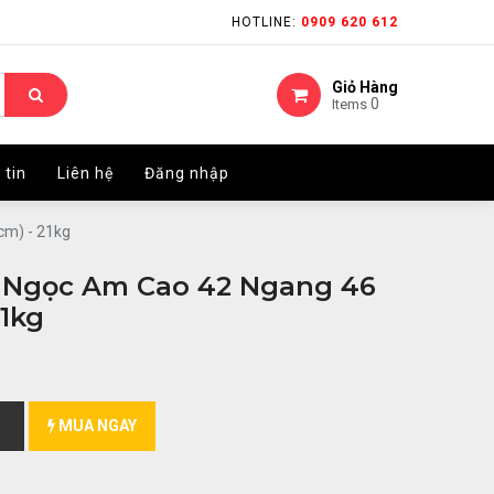
HOTLINE:
HOTLINE:
0909 620 612
0909 620 612
Giỏ Hàng
Giỏ Hàng
0
0
Items
Items
 tin
 tin
Liên hệ
Liên hệ
Đăng nhập
Đăng nhập
cm) - 21kg
 Ngọc Am Cao 42 Ngang 46
21kg
MUA NGAY