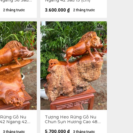
Ngang 36 Sâu
Ngang 42 Sâu 15 (cm)
 Kính 47 x 48 x
3.600.000
₫
2 tháng trước
2 tháng trước
 Rừng Gỗ Nu
Tượng Heo Rừng Gỗ Nu
42 Ngang 42
Chun Sụn Hương Cao 48
Ngang 50 Sâu 30 (cm)
5.700.000
₫
3 tháng trước
3 tháng trước