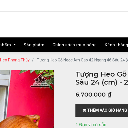
 phẩm
 phẩm
Sản phẩm
Sản phẩm
Chính sách mua hàng
Chính sách mua hàng
Kênh thông
Kênh thông
Heo Phong Thủy
Tượng Heo Gỗ Ngọc Am Cao 42 Ngang 46 Sâu 24 (
Tượng Heo Gỗ
Sâu 24 (cm) - 
6.700.000
₫
THÊM VÀO GIỎ HÀNG
1 Đơn vị có sẵn