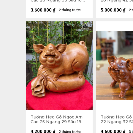
Cao 26 Ngang 33 Sâu 16
28 Ngang 42 Sâ
(cm) - Cả Kỷ Cao 33 (cm)
15kg
3.600.000
₫
5.000.000
₫
2 tháng trước
2 
Tượng Heo Gỗ Ngọc Am
Tượng Heo Gỗ
Cao 25 Ngang 29 Sâu 19
22 Ngang 32 Sâ
(cm)
4.200.000
₫
4.600.000
₫
2 tháng trước
3 