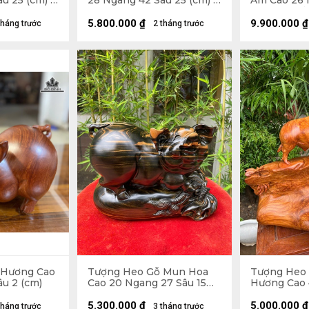
u 25 (cm) -
28 Ngang 42 Sâu 25 (cm) -
Am Cao 26 
14kg
21 (cm) - Tủ
30 (cm)
5.800.000
₫
9.900.000
₫
tháng trước
2 tháng trước
 Hương Cao
Tượng Heo Gỗ Mun Hoa
Tượng Heo
u 2 (cm)
Cao 20 Ngang 27 Sâu 15
Hương Cao 
(cm)
Sâu 21 (cm)
5.300.000
₫
5.000.000
₫
tháng trước
3 tháng trước