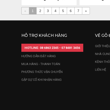
«
1
2
3
4
5
6
7
»
HỖ TRỢ KHÁCH HÀNG
VỀ GỖ 
GIỚI THIỆ
HOTLINE: 08 6863 2345 - 07 8481 3456
NHÀ CUNG
HƯỚNG DẪN ĐẶT HÀNG
KÊNH THÔ
MUA HÀNG - THANH TOÁN
LIÊN HỆ
PHƯƠNG THỨC VẬN CHUYỂN
GẶP SỰ CỐ KHI NHẬN HÀNG