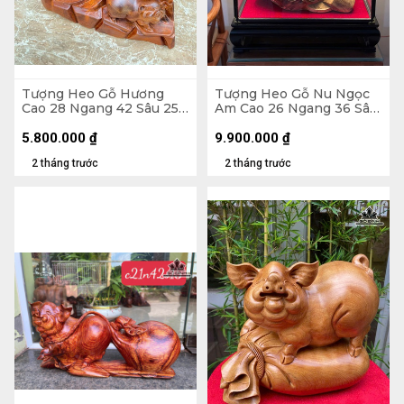
Tượng Heo Gỗ Hương
Tượng Heo Gỗ Nu Ngọc
Cao 28 Ngang 42 Sâu 25
Am Cao 26 Ngang 36 Sâu
(cm) - 14kg
21 (cm) - Tủ Kính 47 x 48
x 30 (cm)
5.800.000
₫
9.900.000
₫
2 tháng trước
2 tháng trước