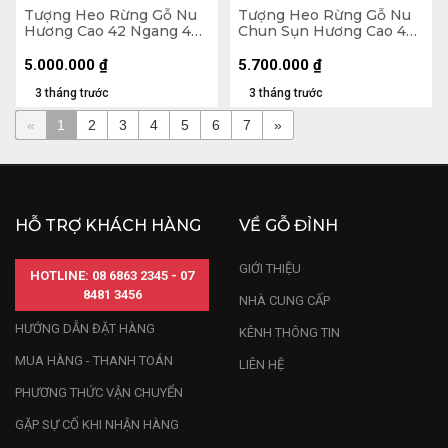
Tượng Heo Rừng Gỗ Nu
Tượng Heo Rừng Gỗ Nu
Hương Cao 42 Ngang 42
Chun Sụn Hương Cao 48
Sâu 21 (cm)
Ngang 50 Sâu 30 (cm)
5.000.000
₫
5.700.000
₫
3 tháng trước
3 tháng trước
«
1
2
3
4
5
6
7
»
HỖ TRỢ KHÁCH HÀNG
VỀ GỖ ĐỈNH
GIỚI THIỆU
HOTLINE: 08 6863 2345 - 07
8481 3456
NHÀ CUNG CẤP
HƯỚNG DẪN ĐẶT HÀNG
KÊNH THÔNG TIN
MUA HÀNG - THANH TOÁN
LIÊN HỆ
PHƯƠNG THỨC VẬN CHUYỂN
GẶP SỰ CỐ KHI NHẬN HÀNG