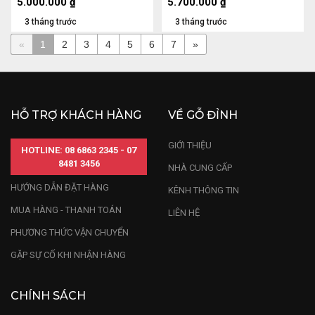
5.000.000
₫
5.700.000
₫
3 tháng trước
3 tháng trước
«
1
2
3
4
5
6
7
»
HỖ TRỢ KHÁCH HÀNG
VỀ GỖ ĐỈNH
GIỚI THIỆU
HOTLINE: 08 6863 2345 - 07
8481 3456
NHÀ CUNG CẤP
HƯỚNG DẪN ĐẶT HÀNG
KÊNH THÔNG TIN
MUA HÀNG - THANH TOÁN
LIÊN HỆ
PHƯƠNG THỨC VẬN CHUYỂN
GẶP SỰ CỐ KHI NHẬN HÀNG
CHÍNH SÁCH