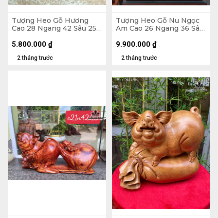
Tượng Heo Gỗ Hương
Tượng Heo Gỗ Nu Ngọc
Cao 28 Ngang 42 Sâu 25
Am Cao 26 Ngang 36 Sâu
(cm) - 14kg
21 (cm) - Tủ Kính 47 x 48
x 30 (cm)
5.800.000
₫
9.900.000
₫
2 tháng trước
2 tháng trước