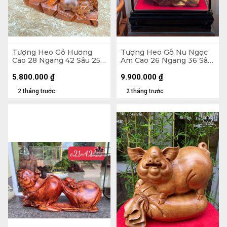
Tượng Heo Gỗ Hương
Tượng Heo Gỗ Nu Ngọc
Cao 28 Ngang 42 Sâu 25
Am Cao 26 Ngang 36 Sâu
(cm) - 14kg
21 (cm) - Tủ Kính 47 x 48
x 30 (cm)
5.800.000
₫
9.900.000
₫
2 tháng trước
2 tháng trước