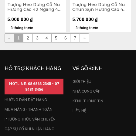
Tượng Heo Rừng Gỗ Nu
Tượng Heo Rừng Gỗ Nu
Hương Cao 42 Ngang 42
Chun Sụn Hương Cao 48
Sâu 21 (cm)
Ngang 50 Sâu 30 (cm)
5.000.000
₫
5.700.000
₫
3 tháng trước
3 tháng trước
«
1
2
3
4
5
6
7
»
HỖ TRỢ KHÁCH HÀNG
VỀ GỖ ĐỈNH
GIỚI THIỆU
HOTLINE: 08 6863 2345 - 07
8481 3456
NHÀ CUNG CẤP
HƯỚNG DẪN ĐẶT HÀNG
KÊNH THÔNG TIN
MUA HÀNG - THANH TOÁN
LIÊN HỆ
PHƯƠNG THỨC VẬN CHUYỂN
GẶP SỰ CỐ KHI NHẬN HÀNG