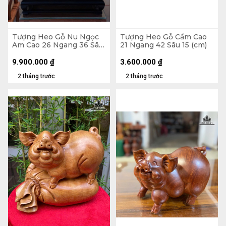
Tượng Heo Gỗ Nu Ngọc
Tượng Heo Gỗ Cẩm Cao
Am Cao 26 Ngang 36 Sâu
21 Ngang 42 Sâu 15 (cm)
21 (cm) - Tủ Kính 47 x 48
x 30 (cm)
9.900.000
₫
3.600.000
₫
2 tháng trước
2 tháng trước