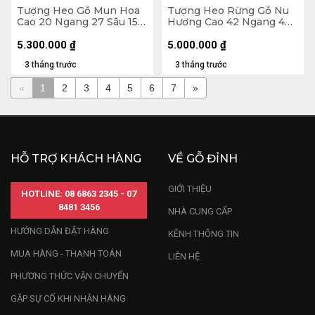
Tượng Heo Gỗ Mun Hoa
Tượng Heo Rừng Gỗ Nu
Cao 20 Ngang 27 Sâu 15
Hương Cao 42 Ngang 42
(cm)
Sâu 21 (cm)
5.300.000
₫
5.000.000
₫
3 tháng trước
3 tháng trước
«
1
2
3
4
5
6
7
»
HỖ TRỢ KHÁCH HÀNG
VỀ GỖ ĐỈNH
GIỚI THIỆU
HOTLINE: 08 6863 2345 - 07
8481 3456
NHÀ CUNG CẤP
HƯỚNG DẪN ĐẶT HÀNG
KÊNH THÔNG TIN
MUA HÀNG - THANH TOÁN
LIÊN HỆ
PHƯƠNG THỨC VẬN CHUYỂN
GẶP SỰ CỐ KHI NHẬN HÀNG