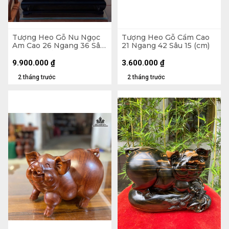
Tượng Heo Gỗ Nu Ngọc
Tượng Heo Gỗ Cẩm Cao
Am Cao 26 Ngang 36 Sâu
21 Ngang 42 Sâu 15 (cm)
21 (cm) - Tủ Kính 47 x 48
x 30 (cm)
9.900.000
₫
3.600.000
₫
2 tháng trước
2 tháng trước