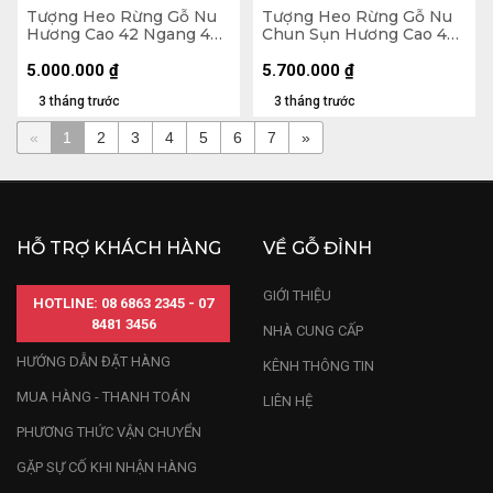
Tượng Heo Rừng Gỗ Nu
Tượng Heo Rừng Gỗ Nu
Hương Cao 42 Ngang 42
Chun Sụn Hương Cao 48
Sâu 21 (cm)
Ngang 50 Sâu 30 (cm)
5.000.000
₫
5.700.000
₫
3 tháng trước
3 tháng trước
«
1
2
3
4
5
6
7
»
HỖ TRỢ KHÁCH HÀNG
VỀ GỖ ĐỈNH
GIỚI THIỆU
HOTLINE: 08 6863 2345 - 07
8481 3456
NHÀ CUNG CẤP
HƯỚNG DẪN ĐẶT HÀNG
KÊNH THÔNG TIN
MUA HÀNG - THANH TOÁN
LIÊN HỆ
PHƯƠNG THỨC VẬN CHUYỂN
GẶP SỰ CỐ KHI NHẬN HÀNG