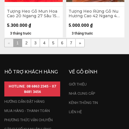
Tượng Heo Gỗ Mun Hoa
Tượng Heo Rừng Gỗ Nu
Cao 20 Ngang 27 Sâu 15
Hương Cao 42 Ngang 42
(cm)
Sâu 21 (cm)
5.300.000
₫
5.000.000
₫
3 tháng trước
3 tháng trước
«
1
2
3
4
5
6
7
»
HỖ TRỢ KHÁCH HÀNG
VỀ GỖ ĐỈNH
GIỚI THIỆU
HOTLINE: 08 6863 2345 - 07
8481 3456
NHÀ CUNG CẤP
HƯỚNG DẪN ĐẶT HÀNG
KÊNH THÔNG TIN
MUA HÀNG - THANH TOÁN
LIÊN HỆ
PHƯƠNG THỨC VẬN CHUYỂN