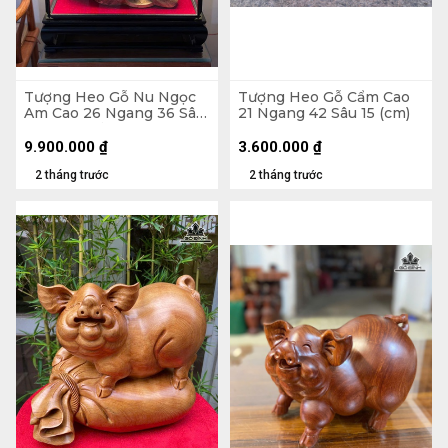
Tượng Heo Gỗ Nu Ngọc
Tượng Heo Gỗ Cẩm Cao
Am Cao 26 Ngang 36 Sâu
21 Ngang 42 Sâu 15 (cm)
21 (cm) - Tủ Kính 47 x 48
x 30 (cm)
9.900.000
₫
3.600.000
₫
2 tháng trước
2 tháng trước