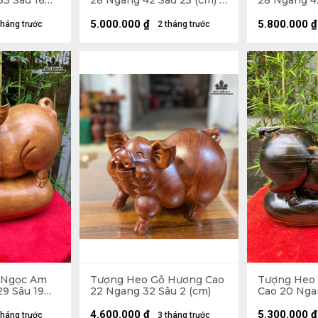
33 Sâu 16
28 Ngang 42 Sâu 25 (cm) -
28 Ngang 42
o 33 (cm)
15kg
14kg
5.000.000
₫
5.800.000
₫
tháng trước
2 tháng trước
 Ngọc Am
Tượng Heo Gỗ Hương Cao
Tượng Heo
9 Sâu 19
22 Ngang 32 Sâu 2 (cm)
Cao 20 Nga
(cm)
4.600.000
₫
5.300.000
₫
tháng trước
3 tháng trước