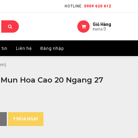
HOTLINE:
HOTLINE:
0909 620 612
0909 620 612
Giỏ Hàng
Giỏ Hàng
0
0
Items
Items
 tin
 tin
Liên hệ
Liên hệ
Đăng nhập
Đăng nhập
cm)
 Mun Hoa Cao 20 Ngang 27
MUA NGAY