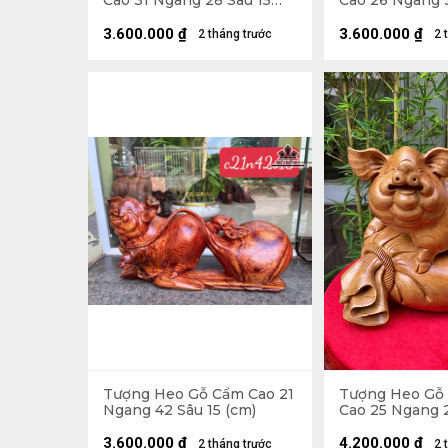
Cao 31 Ngang 28 Sâu 15
Cao 26 Ngang 
(cm) - Cả Kỷ Cao 40 (cm)
(cm) - Cả Kỷ Ca
3.600.000
₫
3.600.000
₫
2 tháng trước
2 
Tượng Heo Gỗ Cẩm Cao 21
Tượng Heo Gỗ
Ngang 42 Sâu 15 (cm)
Cao 25 Ngang 2
(cm)
3.600.000
₫
4.200.000
₫
2 tháng trước
2 