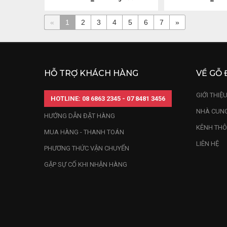
«
1
2
3
4
5
6
7
»
HỖ TRỢ KHÁCH HÀNG
VỀ GỖ 
GIỚI THIỆ
HOTLINE: 08 6863 2345 - 07 8481 3456
NHÀ CUNG
HƯỚNG DẪN ĐẶT HÀNG
KÊNH THÔ
MUA HÀNG - THANH TOÁN
LIÊN HỆ
PHƯƠNG THỨC VẬN CHUYỂN
GẶP SỰ CỐ KHI NHẬN HÀNG