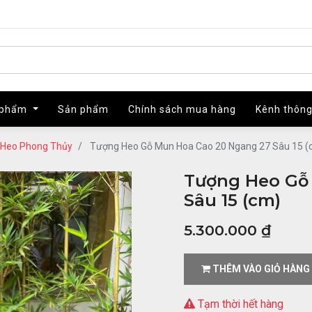
 phẩm
 phẩm
Sản phẩm
Sản phẩm
Chính sách mua hàng
Chính sách mua hàng
Kênh thông
Kênh thông
Heo Phong Thủy
Tượng Heo Gỗ Mun Hoa Cao 20 Ngang 27 Sâu 15 (
Tượng Heo Gỗ
Sâu 15 (cm)
5.300.000
₫
THÊM VÀO GIỎ HÀNG
Tạm thời hết hàng