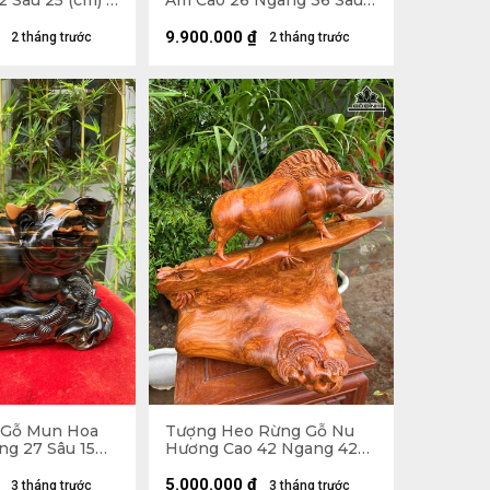
 Sâu 25 (cm) -
Am Cao 26 Ngang 36 Sâu
21 (cm) - Tủ Kính 47 x 48 x
30 (cm)
9.900.000
₫
2 tháng trước
2 tháng trước
 Gỗ Mun Hoa
Tượng Heo Rừng Gỗ Nu
ng 27 Sâu 15
Hương Cao 42 Ngang 42
Sâu 21 (cm)
5.000.000
₫
3 tháng trước
3 tháng trước