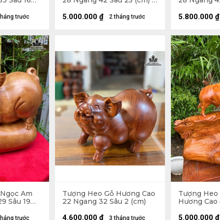
33 Sâu 16
28 Ngang 42 Sâu 25 (cm) -
28 Ngang 42
o 33 (cm)
15kg
14kg
5.000.000
₫
5.800.000
₫
tháng trước
2 tháng trước
 Ngọc Am
Tượng Heo Gỗ Hương Cao
Tượng Heo
9 Sâu 19
22 Ngang 32 Sâu 2 (cm)
Hương Cao 
Sâu 21 (cm)
4.600.000
₫
5.000.000
₫
tháng trước
3 tháng trước