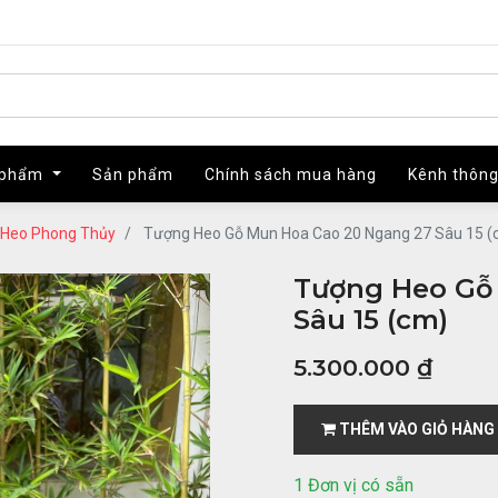
 phẩm
 phẩm
Sản phẩm
Sản phẩm
Chính sách mua hàng
Chính sách mua hàng
Kênh thông
Kênh thông
Heo Phong Thủy
Tượng Heo Gỗ Mun Hoa Cao 20 Ngang 27 Sâu 15 (
Tượng Heo Gỗ
Sâu 15 (cm)
5.300.000
₫
THÊM VÀO GIỎ HÀNG
1 Đơn vị có sẵn