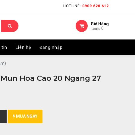
HOTLINE:
HOTLINE:
0909 620 612
0909 620 612
Giỏ Hàng
Giỏ Hàng
0
0
Items
Items
 tin
 tin
Liên hệ
Liên hệ
Đăng nhập
Đăng nhập
cm)
 Mun Hoa Cao 20 Ngang 27
MUA NGAY