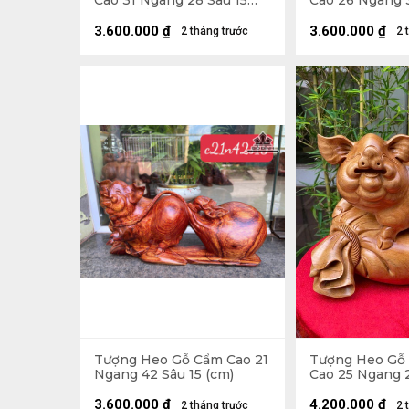
Cao 31 Ngang 28 Sâu 15
Cao 26 Ngang 
(cm) - Cả Kỷ Cao 40 (cm)
(cm) - Cả Kỷ Ca
3.600.000
₫
3.600.000
₫
2 tháng trước
2 
Tượng Heo Gỗ Cẩm Cao 21
Tượng Heo Gỗ
Ngang 42 Sâu 15 (cm)
Cao 25 Ngang 2
(cm)
3.600.000
₫
4.200.000
₫
2 tháng trước
2 