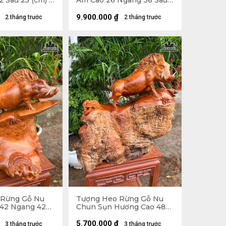
 Sâu 25 (cm) -
Am Cao 26 Ngang 36 Sâu
21 (cm) - Tủ Kính 47 x 48 x
30 (cm)
9.900.000
₫
2 tháng trước
2 tháng trước
 Rừng Gỗ Nu
Tượng Heo Rừng Gỗ Nu
42 Ngang 42
Chun Sụn Hương Cao 48
Ngang 50 Sâu 30 (cm)
5.700.000
₫
3 tháng trước
3 tháng trước