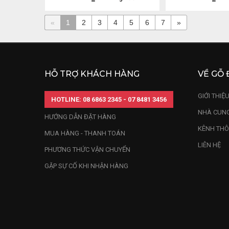
«
1
2
3
4
5
6
7
»
HỖ TRỢ KHÁCH HÀNG
VỀ GỖ 
GIỚI THIỆ
HOTLINE: 08 6863 2345 - 07 8481 3456
NHÀ CUNG
HƯỚNG DẪN ĐẶT HÀNG
KÊNH THÔ
MUA HÀNG - THANH TOÁN
LIÊN HỆ
PHƯƠNG THỨC VẬN CHUYỂN
GẶP SỰ CỐ KHI NHẬN HÀNG