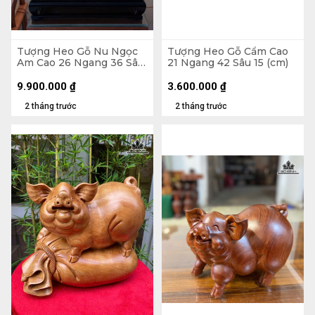
Tượng Heo Gỗ Nu Ngọc
Tượng Heo Gỗ Cẩm Cao
Am Cao 26 Ngang 36 Sâu
21 Ngang 42 Sâu 15 (cm)
21 (cm) - Tủ Kính 47 x 48
x 30 (cm)
9.900.000
₫
3.600.000
₫
2 tháng trước
2 tháng trước