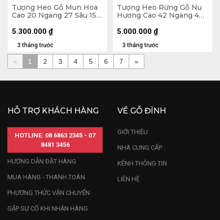
Tượng Heo Gỗ Mun Hoa
Tượng Heo Rừng Gỗ Nu
Cao 20 Ngang 27 Sâu 15
Hương Cao 42 Ngang 42
(cm)
Sâu 21 (cm)
5.300.000
₫
5.000.000
₫
3 tháng trước
3 tháng trước
«
1
2
3
4
5
6
7
»
HỖ TRỢ KHÁCH HÀNG
VỀ GỖ ĐỈNH
GIỚI THIỆU
HOTLINE: 08 6863 2345 - 07
8481 3456
NHÀ CUNG CẤP
HƯỚNG DẪN ĐẶT HÀNG
KÊNH THÔNG TIN
MUA HÀNG - THANH TOÁN
LIÊN HỆ
PHƯƠNG THỨC VẬN CHUYỂN
GẶP SỰ CỐ KHI NHẬN HÀNG