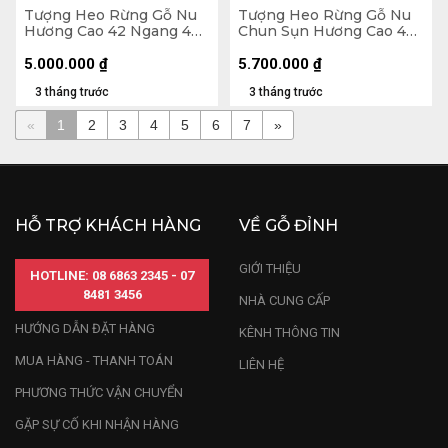
Tượng Heo Rừng Gỗ Nu
Tượng Heo Rừng Gỗ Nu
Hương Cao 42 Ngang 42
Chun Sụn Hương Cao 48
Sâu 21 (cm)
Ngang 50 Sâu 30 (cm)
5.000.000
₫
5.700.000
₫
3 tháng trước
3 tháng trước
«
1
2
3
4
5
6
7
»
HỖ TRỢ KHÁCH HÀNG
VỀ GỖ ĐỈNH
GIỚI THIỆU
HOTLINE: 08 6863 2345 - 07
8481 3456
NHÀ CUNG CẤP
HƯỚNG DẪN ĐẶT HÀNG
KÊNH THÔNG TIN
MUA HÀNG - THANH TOÁN
LIÊN HỆ
PHƯƠNG THỨC VẬN CHUYỂN
GẶP SỰ CỐ KHI NHẬN HÀNG