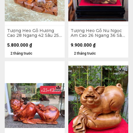
Tượng Heo Gỗ Hương
Tượng Heo Gỗ Nu Ngọc
Cao 28 Ngang 42 Sâu 25
Am Cao 26 Ngang 36 Sâu
(cm) - 14kg
21 (cm) - Tủ Kính 47 x 48
x 30 (cm)
5.800.000
₫
9.900.000
₫
2 tháng trước
2 tháng trước