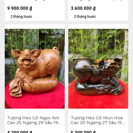
21 (cm) - Tủ Kính 47 x 48
x 30 (cm)
9.900.000
₫
3.600.000
₫
2 tháng trước
2 tháng trước
Tượng Heo Gỗ Ngọc Am
Tượng Heo Gỗ Mun Hoa
Cao 25 Ngang 29 Sâu 19
Cao 20 Ngang 27 Sâu 15
(cm)
(cm)
4.200.000
₫
5.300.000
₫