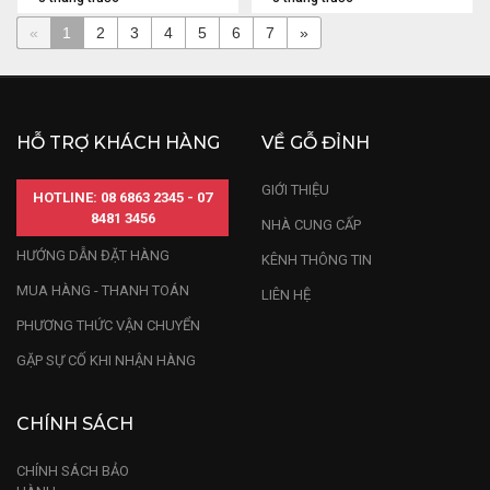
«
1
2
3
4
5
6
7
»
HỖ TRỢ KHÁCH HÀNG
VỀ GỖ ĐỈNH
GIỚI THIỆU
HOTLINE: 08 6863 2345 - 07
8481 3456
NHÀ CUNG CẤP
HƯỚNG DẪN ĐẶT HÀNG
KÊNH THÔNG TIN
MUA HÀNG - THANH TOÁN
LIÊN HỆ
PHƯƠNG THỨC VẬN CHUYỂN
GẶP SỰ CỐ KHI NHẬN HÀNG
CHÍNH SÁCH
CHÍNH SÁCH BẢO