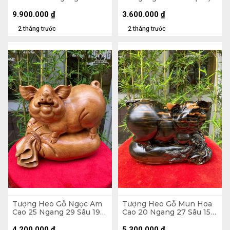
21 (cm) - Tủ Kính 47 x 48
x 30 (cm)
9.900.000
₫
3.600.000
₫
2 tháng trước
2 tháng trước
Tượng Heo Gỗ Ngọc Am
Tượng Heo Gỗ Mun Hoa
Cao 25 Ngang 29 Sâu 19
Cao 20 Ngang 27 Sâu 15
(cm)
(cm)
4.200.000
₫
5.300.000
₫