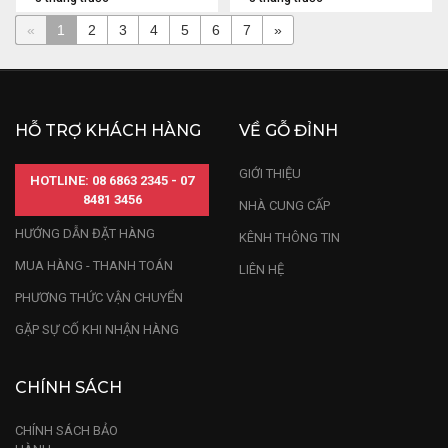
«
1
2
3
4
5
6
7
»
HỖ TRỢ KHÁCH HÀNG
VỀ GỖ ĐỈNH
GIỚI THIỆU
HOTLINE: 08 6863 2345 - 07
8481 3456
NHÀ CUNG CẤP
HƯỚNG DẪN ĐẶT HÀNG
KÊNH THÔNG TIN
MUA HÀNG - THANH TOÁN
LIÊN HỆ
PHƯƠNG THỨC VẬN CHUYỂN
GẶP SỰ CỐ KHI NHẬN HÀNG
CHÍNH SÁCH
CHÍNH SÁCH BẢO