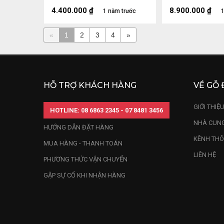
11kg
50 Ngang 62 Sâ
Cao 11 (cm)
4.400.000
₫
8.900.000
₫
1 năm trước
1
«
1
2
3
4
»
HỖ TRỢ KHÁCH HÀNG
VỀ GỖ 
GIỚI THIỆ
HOTLINE: 08 6863 2345 - 07 8481 3456
NHÀ CUNG
HƯỚNG DẪN ĐẶT HÀNG
KÊNH THÔ
MUA HÀNG - THANH TOÁN
LIÊN HỆ
PHƯƠNG THỨC VẬN CHUYỂN
GẶP SỰ CỐ KHI NHẬN HÀNG