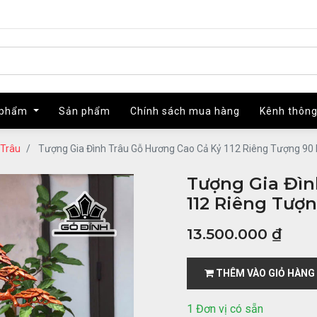
 phẩm
 phẩm
Sản phẩm
Sản phẩm
Chính sách mua hàng
Chính sách mua hàng
Kênh thông
Kênh thông
Trâu
Tượng Gia Đình Trâu Gỗ Hương Cao Cả Kỷ 112 Riêng Tượng 90
Tượng Gia Đìn
112 Riêng Tượ
13.500.000
₫
THÊM VÀO GIỎ HÀNG
1 Đơn vị có sẵn