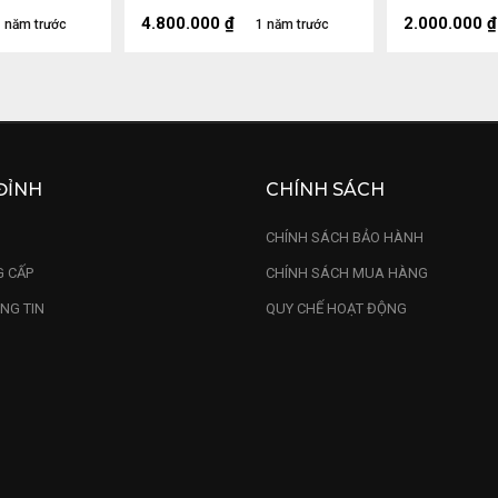
u 20 - Kỷ
4.800.000
₫
2.000.000
₫
 năm trước
1 năm trước
ĐỈNH
CHÍNH SÁCH
U
CHÍNH SÁCH BẢO HÀNH
 CẤP
CHÍNH SÁCH MUA HÀNG
NG TIN
QUY CHẾ HOẠT ĐỘNG