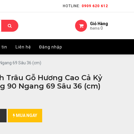
HOTLINE:
HOTLINE:
0909 620 612
0909 620 612
Giỏ Hàng
Giỏ Hàng
0
0
Items
Items
 tin
 tin
Liên hệ
Liên hệ
Đăng nhập
Đăng nhập
 Ngang 69 Sâu 36 (cm)
h Trâu Gỗ Hương Cao Cả Kỷ
ng 90 Ngang 69 Sâu 36 (cm)
MUA NGAY