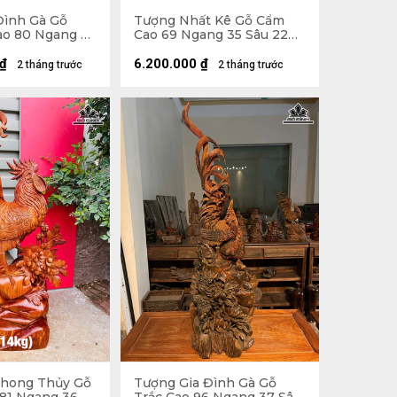
Đình Gà Gỗ
Tượng Nhất Kê Gỗ Cẩm
o 80 Ngang 41
Cao 69 Ngang 35 Sâu 22
(cm)
₫
6.200.000
₫
2 tháng trước
2 tháng trước
Phong Thủy Gỗ
Tượng Gia Đình Gà Gỗ