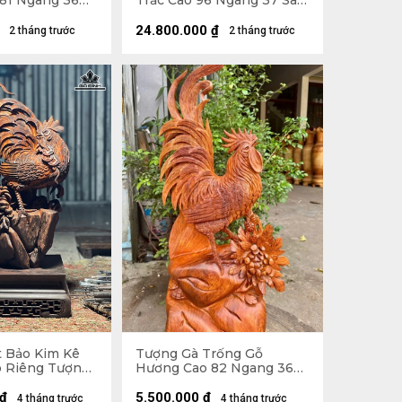
81 Ngang 36
Trắc Cao 96 Ngang 37 Sâu
 - 14kg
30 (cm) - 13,5kg
24.800.000
₫
2 tháng trước
2 tháng trước
 Bảo Kim Kê
Tượng Gà Trống Gỗ
o Riêng Tượng
Hương Cao 82 Ngang 36
m) - Cả Kỷ
Sâu 16 (cm)
cm)
₫
5.500.000
₫
4 tháng trước
4 tháng trước