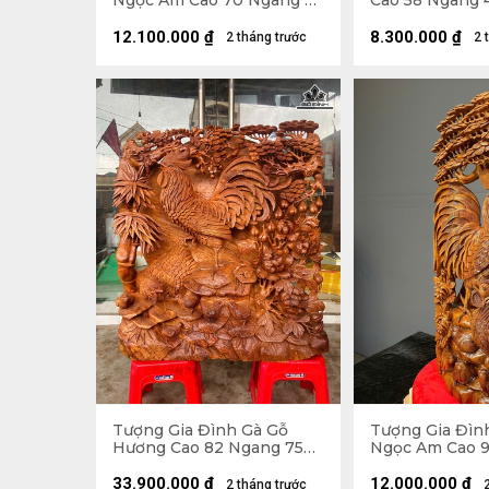
Ngọc Am Cao 70 Ngang 55
Cao 58 Ngang 
Sâu 33 (cm)
(cm)
12.100.000
₫
8.300.000
₫
2 tháng trước
2 
Tượng Gia Đình Gà Gỗ
Tượng Gia Đìn
Hương Cao 82 Ngang 75
Ngọc Am Cao 
Sâu 28 (cm) - 46,5kg
Sâu 20 (cm)
33.900.000
₫
12.000.000
₫
2 tháng trước