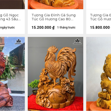
g Gỗ Ngọc
Tượng Gia Đình Gà Sung
Tượng Gia 
ng 43 Sâu
Túc Gỗ Hương Cao 80
Túc Gỗ Hươ
Ngang 52 Sâu 27 (cm)
Ngang 88 S
15.200.000
₫
15.800.000
 ngày trước
1 tháng trước