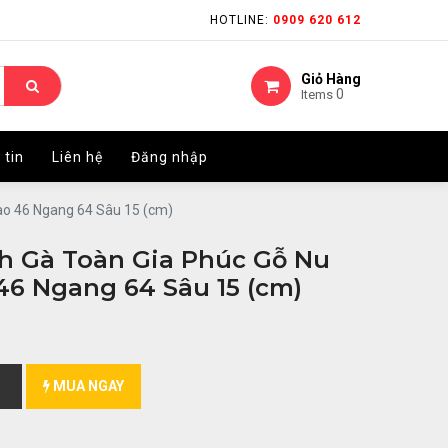
HOTLINE:
HOTLINE:
0909 620 612
0909 620 612
Giỏ Hàng
Giỏ Hàng
0
0
Items
Items
 tin
 tin
Liên hệ
Liên hệ
Đăng nhập
Đăng nhập
ao 46 Ngang 64 Sâu 15 (cm)
h Gà Toàn Gia Phúc Gỗ Nu
6 Ngang 64 Sâu 15 (cm)
MUA NGAY