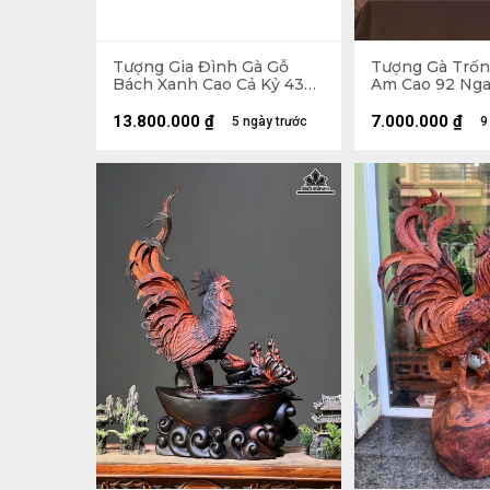
Tượng Gia Đình Gà Gỗ
Tượng Gà Trốn
Bách Xanh Cao Cả Kỷ 43
Am Cao 92 Nga
Ngang 75 Sâu 32 (cm) - Kỷ
16 (cm)
Cao 15
13.800.000
₫
7.000.000
₫
5 ngày trước
9