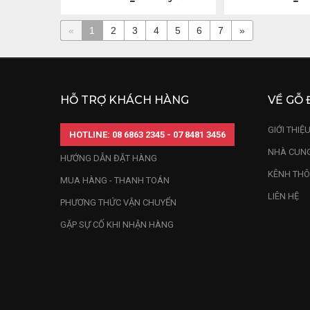
«
1
2
3
4
5
6
7
»
HỖ TRỢ KHÁCH HÀNG
VỀ GỖ 
GIỚI THIỆ
HOTLINE: 08 6863 2345 - 07 8481 3456
NHÀ CUNG
HƯỚNG DẪN ĐẶT HÀNG
KÊNH THÔ
MUA HÀNG - THANH TOÁN
LIÊN HỆ
PHƯƠNG THỨC VẬN CHUYỂN
GẶP SỰ CỐ KHI NHẬN HÀNG