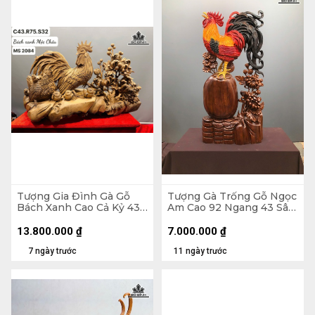
Tượng Gia Đình Gà Gỗ
Tượng Gà Trống Gỗ Ngọc
Bách Xanh Cao Cả Kỷ 43
Am Cao 92 Ngang 43 Sâu
Ngang 75 Sâu 32 (cm) -
16 (cm)
Kỷ Cao 15
13.800.000
₫
7.000.000
₫
7 ngày trước
11 ngày trước