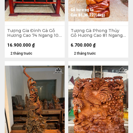
Tượng Gia Đình Gà Gỗ
Tượng Gà Phong Thủy
Hương Cao 74 Ngang 105
Gỗ Hương Cao 81 Ngang
Sâu 56 (cm) - 62kg - Cả Kỷ
36 Sâu 22 (cm) - 14kg
125 Ngang 109 Sâu 58
16.900.000
₫
6.700.000
₫
(cm)
2 tháng trước
2 tháng trước