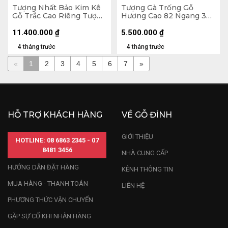
Tượng Nhất Bảo Kim Kê
Tượng Gà Trống Gỗ
Gỗ Trắc Cao Riêng Tượng
Hương Cao 82 Ngang 36
47x26x14 (cm) - Cả Kỷ
Sâu 16 (cm)
22x22x10 (cm)
11.400.000
₫
5.500.000
₫
4 tháng trước
4 tháng trước
«
1
2
3
4
5
6
7
»
HỖ TRỢ KHÁCH HÀNG
VỀ GỖ ĐỈNH
GIỚI THIỆU
HOTLINE: 08 6863 2345 - 07
8481 3456
NHÀ CUNG CẤP
HƯỚNG DẪN ĐẶT HÀNG
KÊNH THÔNG TIN
MUA HÀNG - THANH TOÁN
LIÊN HỆ
PHƯƠNG THỨC VẬN CHUYỂN
GẶP SỰ CỐ KHI NHẬN HÀNG